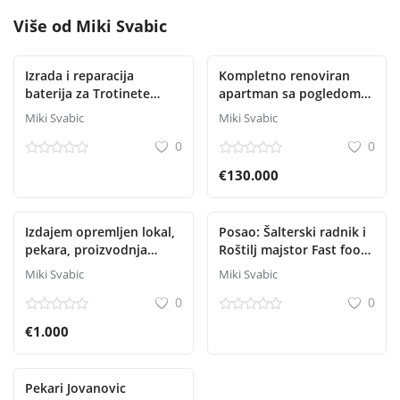
Više od
Miki Svabic
Izrada i reparacija
Kompletno renoviran
baterija za Trotinete
apartman sa pogledom
Skutere Bicikle Aku alate
na Boku – Krašići (52m²)
Miki Svabic
Miki Svabic
itd
0
0
€130.000
Izdajem opremljen lokal,
Posao: Šalterski radnik i
pekara, proizvodnja
Roštilj majstor Fast food
kolača, kuhinja
“*Žar Bulevar*“
Miki Svabic
Miki Svabic
0
0
€1.000
Pekari Jovanovic