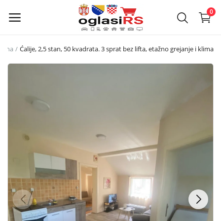
0
ovna
Ćalije, 2,5 stan, 50 kvadrata. 3 sprat bez lifta, etažno grejanje i klima
Objavi
oglas
Glavni meni
Kategorije
Naslovna
Lista želja
Kontakt
Kontakt