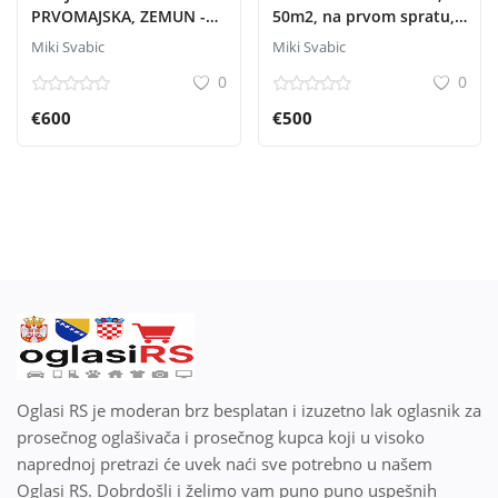
PRVOMAJSKA, ZEMUN -
50m2, na prvom spratu,
600 e
zaseban ulaz
Miki Svabic
Miki Svabic
0
0
€600
€500
Oglasi RS je moderan brz besplatan i izuzetno lak oglasnik za
prosečnog oglašivača i prosečnog kupca koji u visoko
naprednoj pretrazi će uvek naći sve potrebno u našem
Oglasi RS. Dobrdošli i želimo vam puno puno uspešnih