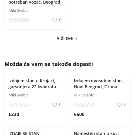
potreban vozac, Beograd
Miki Svabic
0
Vidi sve
Možda će vam se takođe dopasti
Izdajem stan u Krnjaci,
Izdajem dvosoban stan,
garsonjera 22 kvadrata
Novi Beograd, Otona
za jednu osobu
Župančića 50 m2
Miki Svabic
Miki Svabic
0
0
€230
€600
IZDAJE SE STAN –
Namešten stan u kući,