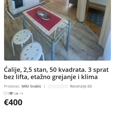
Blog
Prodaj ili kupi na oglasiRS
Prijavi se
Registracija
Lokacija
Ćalije, 2,5 stan, 50 kvadrata. 3 sprat
Srpski
bez lifta, etažno grejanje i klima
Prodavac:
Miki Svabic
|
Recenzije (0)
0
0
74
€400