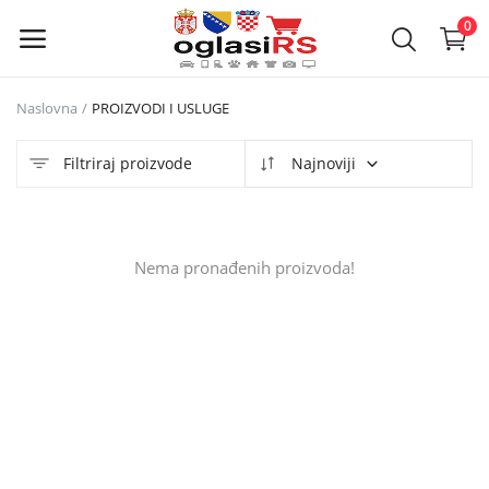
0
Naslovna
PROIZVODI I USLUGE
Objavi
oglas
Filtriraj proizvode
Najnoviji
Glavni meni
Nema pronađenih proizvoda!
Kategorije
Naslovna
Lista želja
Kontakt
Kontakt