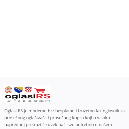
Blog
Prodaj ili kupi na oglasiRS
Prijavi se
Registracija
Lokacija
Srpski
Oglasi RS je moderan brz besplatan i izuzetno lak oglasnik za
prosečnog oglašivača i prosečnog kupca koji u visoko
naprednoj pretrazi će uvek naći sve potrebno u našem