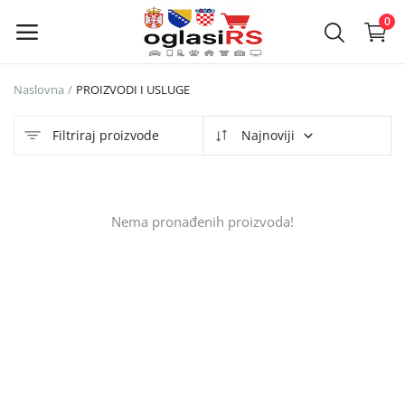
0
Naslovna
PROIZVODI I USLUGE
Objavi
oglas
Filtriraj proizvode
Najnoviji
Glavni meni
Nema pronađenih proizvoda!
Kategorije
Naslovna
Lista želja
Kontakt
Kontakt