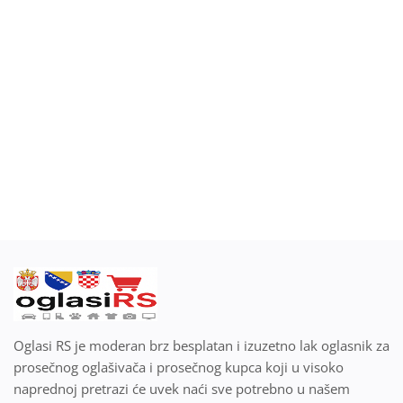
Blog
Prodaj ili kupi na oglasiRS
Prijavi se
Registracija
Lokacija
Srpski
Oglasi RS je moderan brz besplatan i izuzetno lak oglasnik za
prosečnog oglašivača i prosečnog kupca koji u visoko
naprednoj pretrazi će uvek naći sve potrebno u našem