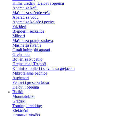
Klima uređaji | Delovi i oprema
Aparati za kafu
Mašine za sušenje veša
Aparati za vodu
Aparati za kolače i peciva
Frižideri
Blenderi i seckalice
Mikseri
Mašine za pranje sudova
Mašine za šivenje
Ostali kuhinjski aparati
Grejna tela
Bojleri za kupatilo
Grejna tela | TA peći
Kuhinjski bojleri i slavine sa grejačem
Mikrotalasne pećnice
Aspiratori
Fenovi i prese za kosu
Delovi i oprema
Bicikli
Mountainbike
Gradski
Touring i trekking
Električni
Drumski, trkački