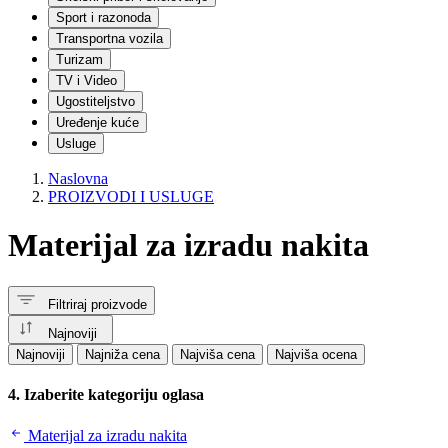
Igračke za dvorište
Sport i razonoda
Vozila | Guralice i tricikli
Transportna vozila
Sportske igračke
Turizam
Dečji bicikli i trotineti
Muzičke igračke
TV i Video
Dečji šatori i kućice
Ugostiteljstvo
Igračke za ljuljanje
Uređenje kuće
Kostimi i maske za decu
Usluge
Ostalo
Industrijska oprema
Naslovna
Drvo
PROIZVODI I USLUGE
Metal
CNC
Materijal za izradu nakita
Hrana
Tekstil i koža
Grafika
Plastika
Filtriraj proizvode
Ambalaža
Papir
Najnoviji
Guma
Najnoviji
Najniža cena
Najviša cena
Najviša ocena
Proizvodne linije
Mašine | Razno
4. Izaberite kategoriju oglasa
Elektro i automatizacija
Hidraulika
Materijal za izradu nakita
Komunalna oprema