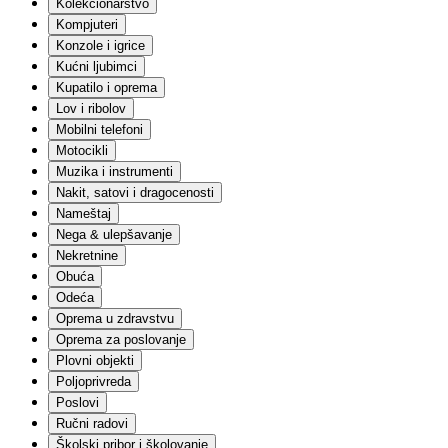
Kolekcionarstvo
Građevinski materijali
Ograde
Kompjuteri
Keramika
Konzole i igrice
Elektro
Kućni ljubimci
Sanitarije
Kupatilo i oprema
Fasadni materijali
Lov i ribolov
Molerski materijal
Mobilni telefoni
Krovni materijali
Alati
Motocikli
Solarna oprema
Muzika i instrumenti
Skele i podupirači
Nakit, satovi i dragocenosti
Garažna vrata
Nameštaj
Ostalo
Nega & ulepšavanje
Igračke i igre
Nekretnine
Lutke
Setovi za igru
Obuća
Akcione figure
Odeća
Edukativne igračke i igre
Oprema u zdravstvu
Plišane igračke
Oprema za poslovanje
Društvene igre
Plovni objekti
Vozila | Igračke, garaže i staze
Poljoprivreda
Kockice
Vozila | Na akumulator
Poslovi
Slagalice
Ručni radovi
Igračke za bebe
Školski pribor i školovanje