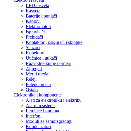
Elektro i rasveta
LED rasveta
Rasveta
Baterije i punjači
Kablovi
Elektromotori
Ispravljači
Prekidači
Kontaktori, osigurači i sklopke
Senzori
Konektori
Utičnice i utikači
Razvodne kutije i ormari
Agregati
Merni uređaji
Releji
Potenciometri
Ostalo
Elektronika i komponente
Alati za elektroniku i elektriku
Alarmni sistemi
Lemilice i oprema
Interfoni
Moduli za samoizgradnju
Kondenzatori