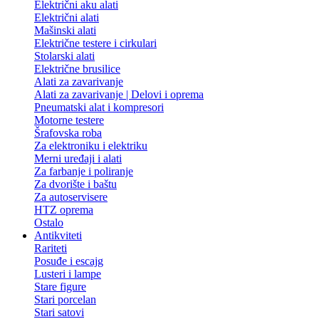
Električni aku alati
Električni alati
Mašinski alati
Električne testere i cirkulari
Stolarski alati
Električne brusilice
Alati za zavarivanje
Alati za zavarivanje | Delovi i oprema
Pneumatski alat i kompresori
Motorne testere
Šrafovska roba
Za elektroniku i elektriku
Merni uređaji i alati
Za farbanje i poliranje
Za dvorište i baštu
Za autoservisere
HTZ oprema
Ostalo
Antikviteti
Rariteti
Posuđe i escajg
Lusteri i lampe
Stare figure
Stari porcelan
Stari satovi