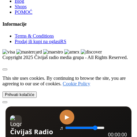
Blog
Xbox | Igrice
Shops
Xbox | Delovi i oprema
POMOĆ
Nintendo
Nintendo | Igrice
Informacije
Nintendo | Delovi i oprema
Sega
Terms & Conditions
Sega | Igrice
Prodaj ili kupi na oglasiRS
Sega | Delovi i oprema
Figurice i knjige
VR naočare
Copyright 2025 Čivijaš radio media grupa - All Rights Reserved.
Ostalo
Kućni ljubimci
Psi
Kućne ptice
This site uses cookies. By continuing to browse the site, you are
Mačke
agreeing to our use of cookies.
Cookie Policy
Golubovi
Ribice
Prihvati kolačiće
Izgubljeni i nađeni ljubimci
Kavezi i kreveti
Akvarijumi i oprema
Amovi i ogrlice
Dekoracija i biljke
Morska akvaristika
Četke, makaze i trimeri