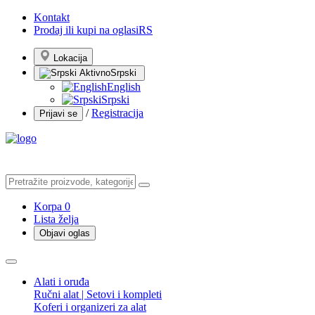
Kontakt
Prodaj ili kupi na oglasiRS
Lokacija
Srpski
English
Srpski
/
Registracija
Prijavi se
Korpa
0
Lista želja
Objavi oglas
Alati i oruđa
Ručni alat | Setovi i kompleti
Koferi i organizeri za alat