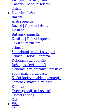
Časopisi | Mobilni telefoni
Ostalo
Dvorište i bašta
Bazeni
Alati i oprema
Bazeni | Oprema i delovi
Kosilice
Baštenski nameštaj
Kosilice | Delovi i oprema
Saksije i žardinjere
Trimeri
Suncobrani, tende i paviljoni
Trimeri | Delovi i oprema
Dekoracija za dvorište
Roštilji, sačevi i kotlići
Dekoracija za praznike i proslave
Sadni materijal za baštu
Kućni brojevi i table upozorenja
Semenski materijal za baštu
Đubriva
Cveće (saksijsko i rezano)
Čistači za sneg
Ostalo
Više