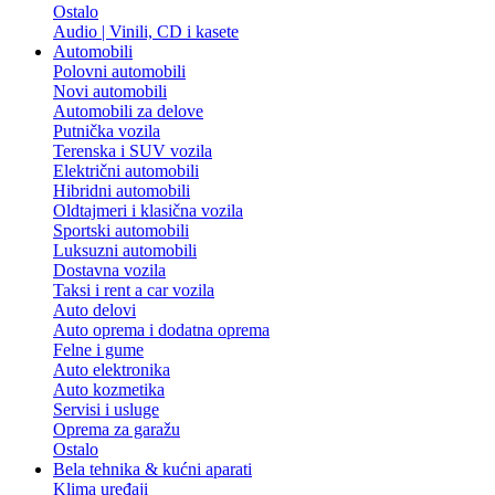
Ostalo
Audio | Vinili, CD i kasete
Automobili
Polovni automobili
Novi automobili
Automobili za delove
Putnička vozila
Terenska i SUV vozila
Električni automobili
Hibridni automobili
Oldtajmeri i klasična vozila
Sportski automobili
Luksuzni automobili
Dostavna vozila
Taksi i rent a car vozila
Auto delovi
Auto oprema i dodatna oprema
Felne i gume
Auto elektronika
Auto kozmetika
Servisi i usluge
Oprema za garažu
Ostalo
Bela tehnika & kućni aparati
Klima uređaji