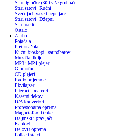
Stare igračke (30 i više godina)
Stari satovi | Ručni
Svećnjaci, vaze i pepeljare
Stari satovi | Džepni
Stari nakit
Ostalo
Audio
Pojačala
Pretpojačala
Kućni bioskopi i saundbarovi
Muzičke linije
MP3 i MP4 plejeri
Gramofoni
CD plejeri
Radio prijemnici
Ekvilajzeri
Internet streameri
Kasetni dekovi
D/A konvertori
Profesionalna oprema
Magnetofoni i trake
Daljinski upravljači
Kablovi
Delovi i oprema
Police i stalci