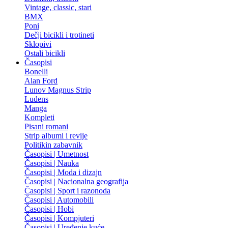
Vintage, classic, stari
BMX
Poni
Dečji bicikli i trotineti
Sklopivi
Ostali bicikli
Časopisi
Bonelli
Alan Ford
Lunov Magnus Strip
Ludens
Manga
Kompleti
Pisani romani
Strip albumi i revije
Politikin zabavnik
Časopisi | Umetnost
Časopisi | Nauka
Časopisi | Moda i dizajn
Časopisi | Nacionalna geografija
Časopisi | Sport i razonoda
Časopisi | Automobili
Časopisi | Hobi
Časopisi | Kompjuteri
Časopisi | Uređenje kuće