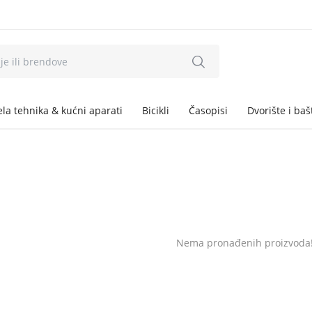
ela tehnika & kućni aparati
Bicikli
Časopisi
Dvorište i baš
Nema pronađenih proizvoda