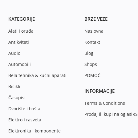
KATEGORIJE
BRZE VEZE
Alati i oruđa
Naslovna
Antikviteti
Kontakt
Audio
Blog
Automobili
Shops
Bela tehnika & kućni aparati
POMOĆ
Bicikli
INFORMACIJE
Časopisi
Terms & Conditions
Dvorište i bašta
Prodaj ili kupi na oglasiRS
Elektro i rasveta
Elektronika i komponente