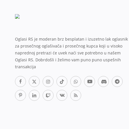
Oglasi RS je moderan brz besplatan i izuzetno lak oglasnik
za prosečnog oglašivača i prosečnog kupca koji u visoko
naprednoj pretrazi će uvek naći sve potrebno u našem
Oglasi RS. Dobrdošli i želimo vam puno puno uspešnih
transakcija