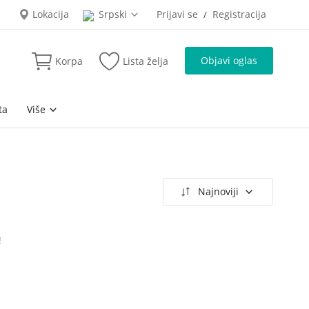
Lokacija
Srpski
Prijavi se
Registracija
/
Objavi oglas
Korpa
Lista želja
ta
Više
Najnoviji
!