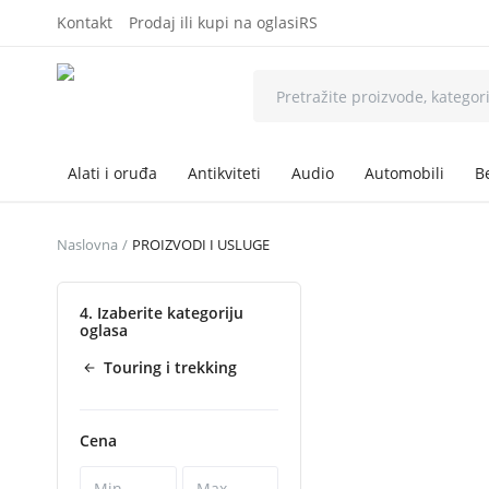
Kontakt
Prodaj ili kupi na oglasiRS
Alati i oruđa
Antikviteti
Audio
Automobili
B
Naslovna
PROIZVODI I USLUGE
4. Izaberite kategoriju
oglasa
Touring i trekking
Cena
-