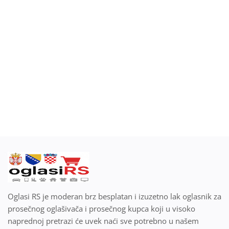
Blog
Prodaj ili kupi na oglasiRS
Prijavi se
Registracija
Lokacija
Srpski
Oglasi RS je moderan brz besplatan i izuzetno lak oglasnik za
prosečnog oglašivača i prosečnog kupca koji u visoko
naprednoj pretrazi će uvek naći sve potrebno u našem