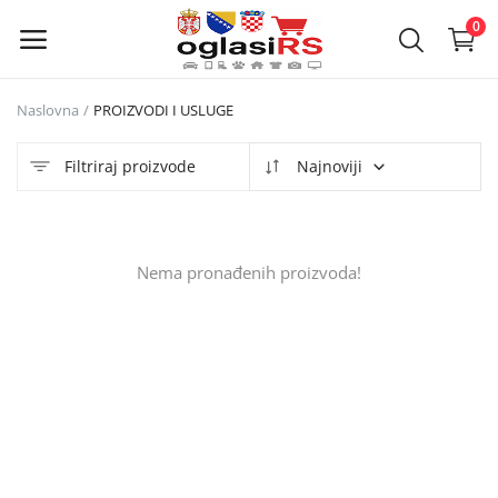
0
Naslovna
PROIZVODI I USLUGE
Objavi
oglas
Filtriraj proizvode
Najnoviji
Glavni meni
Nema pronađenih proizvoda!
Kategorije
Naslovna
Lista želja
Kontakt
Kontakt