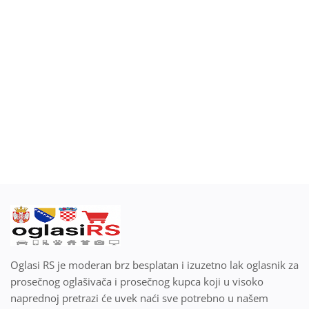
Blog
Prodaj ili kupi na oglasiRS
Prijavi se
Registracija
Lokacija
Srpski
Oglasi RS je moderan brz besplatan i izuzetno lak oglasnik za
prosečnog oglašivača i prosečnog kupca koji u visoko
naprednoj pretrazi će uvek naći sve potrebno u našem