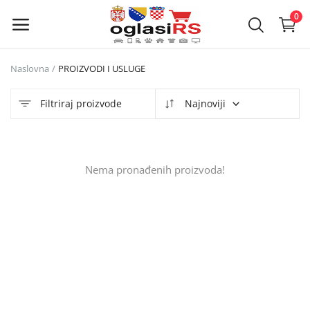
0
Naslovna
PROIZVODI I USLUGE
Objavi
oglas
Filtriraj proizvode
Najnoviji
Glavni meni
Nema pronađenih proizvoda!
Kategorije
Naslovna
Lista želja
Kontakt
Kontakt