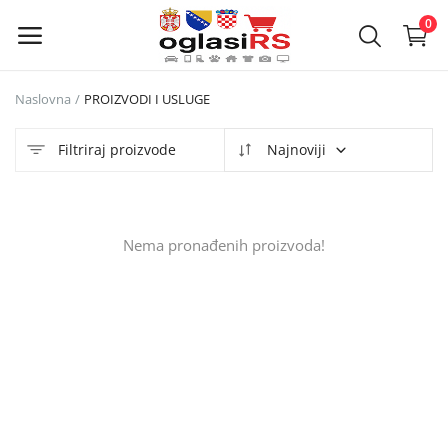
0
Naslovna
PROIZVODI I USLUGE
Objavi
oglas
Filtriraj proizvode
Najnoviji
Glavni meni
Nema pronađenih proizvoda!
Kategorije
Naslovna
Lista želja
Kontakt
Kontakt