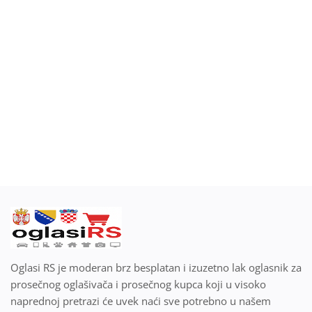
Blog
Prodaj ili kupi na oglasiRS
Prijavi se
Registracija
Lokacija
Srpski
Oglasi RS je moderan brz besplatan i izuzetno lak oglasnik za
prosečnog oglašivača i prosečnog kupca koji u visoko
naprednoj pretrazi će uvek naći sve potrebno u našem