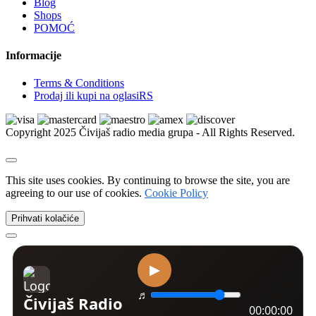
Blog
Xbox | Igrice
Shops
Xbox | Delovi i oprema
POMOĆ
Nintendo
Nintendo | Igrice
Informacije
Nintendo | Delovi i oprema
Sega
Terms & Conditions
Sega | Igrice
Prodaj ili kupi na oglasiRS
Sega | Delovi i oprema
Figurice i knjige
VR naočare
Copyright 2025 Čivijaš radio media grupa - All Rights Reserved.
Ostalo
Kućni ljubimci
Psi
Kućne ptice
This site uses cookies. By continuing to browse the site, you are
Mačke
agreeing to our use of cookies.
Cookie Policy
Golubovi
Ribice
Prihvati kolačiće
Izgubljeni i nađeni ljubimci
Kavezi i kreveti
Akvarijumi i oprema
Amovi i ogrlice
Dekoracija i biljke
Morska akvaristika
Četke, makaze i trimeri