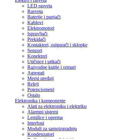
Elektro i rasveta
LED rasveta
Rasveta
Baterije i punjači
Kablovi
Elektromotori
Ispravljači
Prekidači
Kontaktori, osigurači i sklopke
Senzori
Konektori
Utičnice i utikači
Razvodne kutije i ormari
Agregati
Merni uređaji
Releji
Potenciometri
Ostalo
Elektronika i komponente
Alati za elektroniku i elektriku
Alarmni sistemi
Lemilice i oprema
Interfoni
Moduli za samoizgradnju
Kondenzatori