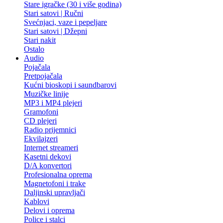
Stare igračke (30 i više godina)
Stari satovi | Ručni
Svećnjaci, vaze i pepeljare
Stari satovi | Džepni
Stari nakit
Ostalo
Audio
Pojačala
Pretpojačala
Kućni bioskopi i saundbarovi
Muzičke linije
MP3 i MP4 plejeri
Gramofoni
CD plejeri
Radio prijemnici
Ekvilajzeri
Internet streameri
Kasetni dekovi
D/A konvertori
Profesionalna oprema
Magnetofoni i trake
Daljinski upravljači
Kablovi
Delovi i oprema
Police i stalci