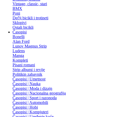
Vintage, classic, stari
BMX
Poni
Dečji bicikli i trotineti
Sklopivi
Ostali bicikli
Časopisi
Bonelli
Alan Ford
Lunov Magnus Strip
Ludens
Manga
Kompleti
Pisani romani
Strip albumi i revije
Politikin zabavnik
Časopisi | Umetnost
Časopisi | Nauka
Časopisi | Moda i dizajn
Časopisi | Nacionalna geografija
Časopisi | Sport i razonoda
Časopisi | Automobili
Časopisi | Hobi
Časopisi | Kompjuteri
Časopisi | Uređenje kuće