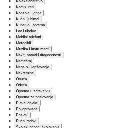
Kolekcionarstvo
Građevinski materijali
Ograde
Kompjuteri
Keramika
Konzole i igrice
Elektro
Kućni ljubimci
Sanitarije
Kupatilo i oprema
Fasadni materijali
Lov i ribolov
Molerski materijal
Mobilni telefoni
Krovni materijali
Alati
Motocikli
Solarna oprema
Muzika i instrumenti
Skele i podupirači
Nakit, satovi i dragocenosti
Garažna vrata
Nameštaj
Ostalo
Nega & ulepšavanje
Igračke i igre
Nekretnine
Lutke
Setovi za igru
Obuća
Akcione figure
Odeća
Edukativne igračke i igre
Oprema u zdravstvu
Plišane igračke
Oprema za poslovanje
Društvene igre
Plovni objekti
Vozila | Igračke, garaže i staze
Poljoprivreda
Kockice
Vozila | Na akumulator
Poslovi
Slagalice
Ručni radovi
Igračke za bebe
Školski pribor i školovanje