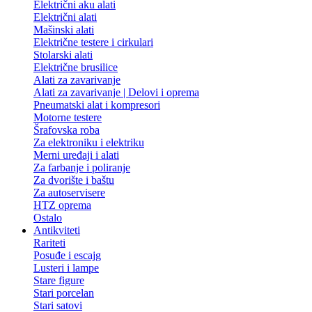
Električni aku alati
Električni alati
Mašinski alati
Električne testere i cirkulari
Stolarski alati
Električne brusilice
Alati za zavarivanje
Alati za zavarivanje | Delovi i oprema
Pneumatski alat i kompresori
Motorne testere
Šrafovska roba
Za elektroniku i elektriku
Merni uređaji i alati
Za farbanje i poliranje
Za dvorište i baštu
Za autoservisere
HTZ oprema
Ostalo
Antikviteti
Rariteti
Posuđe i escajg
Lusteri i lampe
Stare figure
Stari porcelan
Stari satovi