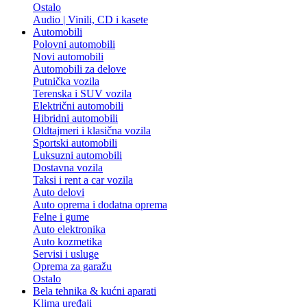
Ostalo
Audio | Vinili, CD i kasete
Automobili
Polovni automobili
Novi automobili
Automobili za delove
Putnička vozila
Terenska i SUV vozila
Električni automobili
Hibridni automobili
Oldtajmeri i klasična vozila
Sportski automobili
Luksuzni automobili
Dostavna vozila
Taksi i rent a car vozila
Auto delovi
Auto oprema i dodatna oprema
Felne i gume
Auto elektronika
Auto kozmetika
Servisi i usluge
Oprema za garažu
Ostalo
Bela tehnika & kućni aparati
Klima uređaji