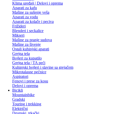
Klima uređaji | Delovi i oprema
Aparati za kafu
Mašine za sušenje veša
Aparati za vodu
Aparati za kolače i peciva
Frižideri
Blenderi i seckalice
Mikseri
Mašine za pranje sudova
Mašine za šivenje
Ostali kuhinjski aparati
Grejna tela
Bojleri za kupatilo
Grejna tela | TA peći
Kuhinjski bojleri i slavine sa grejačem
Mikrotalasne pećnice
Aspiratori
Fenovi i prese za kosu
Delovi i oprema
Bicikli
Mountainbike
Gradski
Touring i trekking
Električni
Drumski, trkački