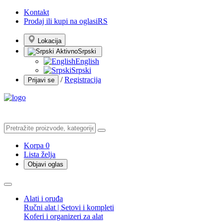
Kontakt
Prodaj ili kupi na oglasiRS
Lokacija
Srpski
English
Srpski
/
Registracija
Prijavi se
Korpa
0
Lista želja
Objavi oglas
Alati i oruđa
Ručni alat | Setovi i kompleti
Koferi i organizeri za alat