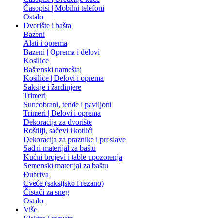
Časopisi | Mobilni telefoni
Ostalo
Dvorište i bašta
Bazeni
Alati i oprema
Bazeni | Oprema i delovi
Kosilice
Baštenski nameštaj
Kosilice | Delovi i oprema
Saksije i žardinjere
Trimeri
Suncobrani, tende i paviljoni
Trimeri | Delovi i oprema
Dekoracija za dvorište
Roštilji, sačevi i kotlići
Dekoracija za praznike i proslave
Sadni materijal za baštu
Kućni brojevi i table upozorenja
Semenski materijal za baštu
Đubriva
Cveće (saksijsko i rezano)
Čistači za sneg
Ostalo
Više