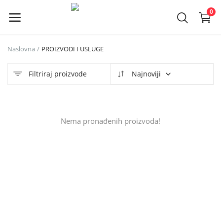
0
Naslovna
PROIZVODI I USLUGE
Objavi
oglas
Filtriraj proizvode
Najnoviji
Glavni meni
Nema pronađenih proizvoda!
Kategorije
Naslovna
Lista želja
Kontakt
Kontakt