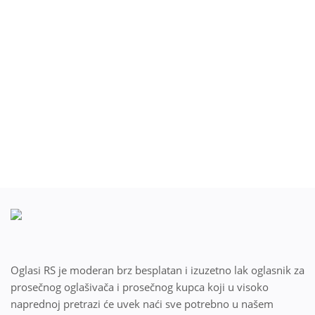
Blog
Prodaj ili kupi na oglasiRS
Prijavi se
Registracija
Lokacija
Srpski
Oglasi RS je moderan brz besplatan i izuzetno lak oglasnik za
prosečnog oglašivača i prosečnog kupca koji u visoko
naprednoj pretrazi će uvek naći sve potrebno u našem