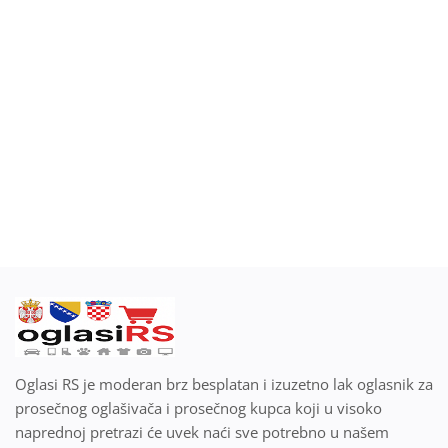
Blog
Prodaj ili kupi na oglasiRS
Prijavi se
Registracija
Lokacija
Srpski
Oglasi RS je moderan brz besplatan i izuzetno lak oglasnik za
prosečnog oglašivača i prosečnog kupca koji u visoko
naprednoj pretrazi će uvek naći sve potrebno u našem