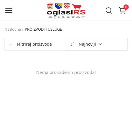
0
Naslovna
PROIZVODI I USLUGE
Objavi
oglas
Filtriraj proizvode
Najnoviji
Glavni meni
Nema pronađenih proizvoda!
Kategorije
Naslovna
Lista želja
Kontakt
Kontakt