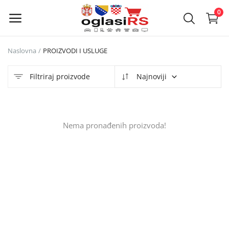
0
Naslovna
PROIZVODI I USLUGE
Objavi
oglas
Filtriraj proizvode
Najnoviji
Glavni meni
Nema pronađenih proizvoda!
Kategorije
Naslovna
Lista želja
Kontakt
Kontakt