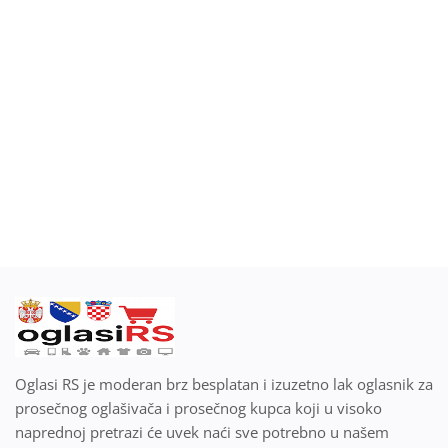
Blog
Prodaj ili kupi na oglasiRS
Prijavi se
Registracija
Lokacija
Srpski
Oglasi RS je moderan brz besplatan i izuzetno lak oglasnik za
prosečnog oglašivača i prosečnog kupca koji u visoko
naprednoj pretrazi će uvek naći sve potrebno u našem