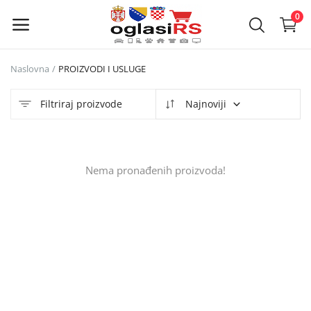
0
Naslovna
PROIZVODI I USLUGE
Objavi
oglas
Filtriraj proizvode
Najnoviji
Glavni meni
Nema pronađenih proizvoda!
Kategorije
Naslovna
Lista želja
Kontakt
Kontakt