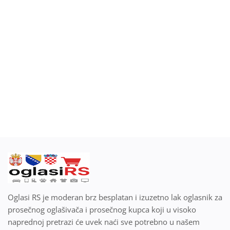
Blog
Prodaj ili kupi na oglasiRS
Prijavi se
Registracija
Lokacija
Srpski
Oglasi RS je moderan brz besplatan i izuzetno lak oglasnik za
prosečnog oglašivača i prosečnog kupca koji u visoko
naprednoj pretrazi će uvek naći sve potrebno u našem