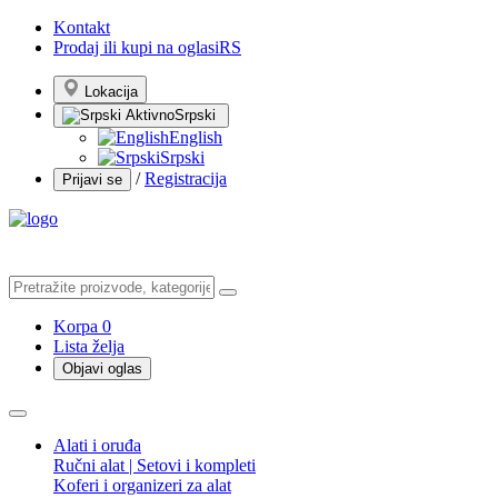
Kontakt
Prodaj ili kupi na oglasiRS
Lokacija
Srpski
English
Srpski
/
Registracija
Prijavi se
Korpa
0
Lista želja
Objavi oglas
Alati i oruđa
Ručni alat | Setovi i kompleti
Koferi i organizeri za alat