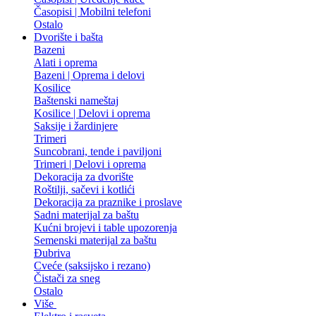
Časopisi | Mobilni telefoni
Ostalo
Dvorište i bašta
Bazeni
Alati i oprema
Bazeni | Oprema i delovi
Kosilice
Baštenski nameštaj
Kosilice | Delovi i oprema
Saksije i žardinjere
Trimeri
Suncobrani, tende i paviljoni
Trimeri | Delovi i oprema
Dekoracija za dvorište
Roštilji, sačevi i kotlići
Dekoracija za praznike i proslave
Sadni materijal za baštu
Kućni brojevi i table upozorenja
Semenski materijal za baštu
Đubriva
Cveće (saksijsko i rezano)
Čistači za sneg
Ostalo
Više