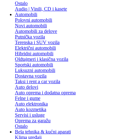
Ostalo
Audio | Vinili, CD i kasete
Automobili
Polovni automobili
Novi automobili
Automobili za delove
Putnička vozila
Terenska i SUV vozila
Električni automobili
Hibridni automobili
Oldtajmeri i klasična vozila
Sportski automobili
Luksuzni automobili
Dostavna vozila
Taksi i rent a car vozila
Auto delovi
Auto oprema i dodatna oprema
Felne i gume
Auto elektronika
Auto kozmetika
Servisi i usluge
Oprema za garažu
Ostalo
Bela tehnika & kućni aparati
Klima uređaji