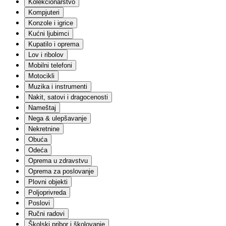
Kolekcionarstvo
Građevinski materijali
Ograde
Kompjuteri
Keramika
Konzole i igrice
Elektro
Kućni ljubimci
Sanitarije
Kupatilo i oprema
Fasadni materijali
Lov i ribolov
Molerski materijal
Mobilni telefoni
Krovni materijali
Alati
Motocikli
Solarna oprema
Muzika i instrumenti
Skele i podupirači
Nakit, satovi i dragocenosti
Garažna vrata
Nameštaj
Ostalo
Nega & ulepšavanje
Igračke i igre
Nekretnine
Lutke
Setovi za igru
Obuća
Akcione figure
Odeća
Edukativne igračke i igre
Oprema u zdravstvu
Plišane igračke
Oprema za poslovanje
Društvene igre
Plovni objekti
Vozila | Igračke, garaže i staze
Poljoprivreda
Kockice
Vozila | Na akumulator
Poslovi
Slagalice
Ručni radovi
Igračke za bebe
Školski pribor i školovanje