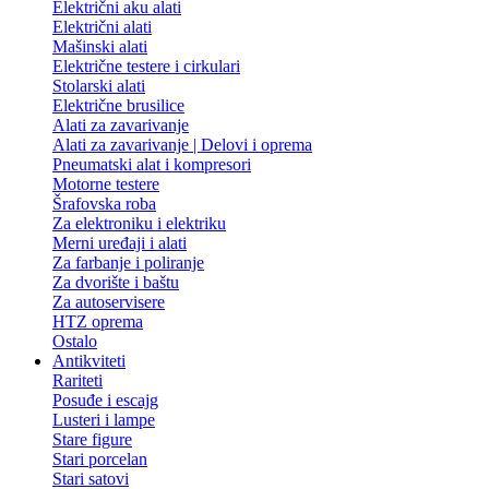
Električni aku alati
Električni alati
Mašinski alati
Električne testere i cirkulari
Stolarski alati
Električne brusilice
Alati za zavarivanje
Alati za zavarivanje | Delovi i oprema
Pneumatski alat i kompresori
Motorne testere
Šrafovska roba
Za elektroniku i elektriku
Merni uređaji i alati
Za farbanje i poliranje
Za dvorište i baštu
Za autoservisere
HTZ oprema
Ostalo
Antikviteti
Rariteti
Posuđe i escajg
Lusteri i lampe
Stare figure
Stari porcelan
Stari satovi