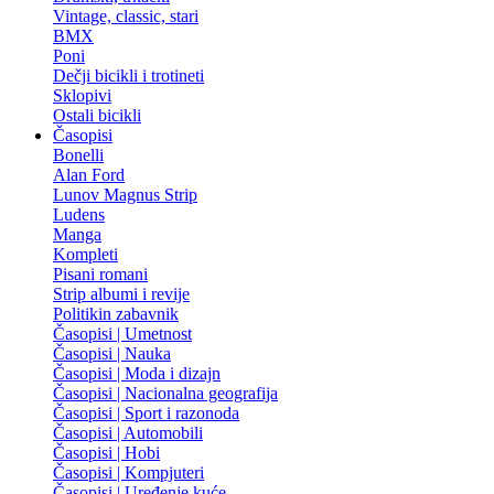
Vintage, classic, stari
BMX
Poni
Dečji bicikli i trotineti
Sklopivi
Ostali bicikli
Časopisi
Bonelli
Alan Ford
Lunov Magnus Strip
Ludens
Manga
Kompleti
Pisani romani
Strip albumi i revije
Politikin zabavnik
Časopisi | Umetnost
Časopisi | Nauka
Časopisi | Moda i dizajn
Časopisi | Nacionalna geografija
Časopisi | Sport i razonoda
Časopisi | Automobili
Časopisi | Hobi
Časopisi | Kompjuteri
Časopisi | Uređenje kuće