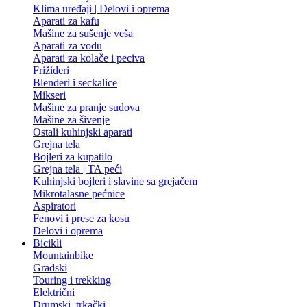
Klima uređaji | Delovi i oprema
Aparati za kafu
Mašine za sušenje veša
Aparati za vodu
Aparati za kolače i peciva
Frižideri
Blenderi i seckalice
Mikseri
Mašine za pranje sudova
Mašine za šivenje
Ostali kuhinjski aparati
Grejna tela
Bojleri za kupatilo
Grejna tela | TA peći
Kuhinjski bojleri i slavine sa grejačem
Mikrotalasne pećnice
Aspiratori
Fenovi i prese za kosu
Delovi i oprema
Bicikli
Mountainbike
Gradski
Touring i trekking
Električni
Drumski, trkački