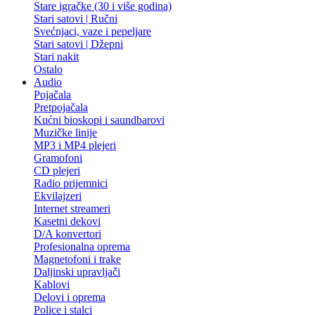
Stare igračke (30 i više godina)
Stari satovi | Ručni
Svećnjaci, vaze i pepeljare
Stari satovi | Džepni
Stari nakit
Ostalo
Audio
Pojačala
Pretpojačala
Kućni bioskopi i saundbarovi
Muzičke linije
MP3 i MP4 plejeri
Gramofoni
CD plejeri
Radio prijemnici
Ekvilajzeri
Internet streameri
Kasetni dekovi
D/A konvertori
Profesionalna oprema
Magnetofoni i trake
Daljinski upravljači
Kablovi
Delovi i oprema
Police i stalci