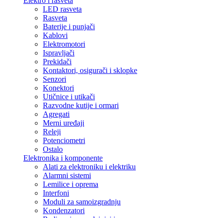
Elektro i rasveta
LED rasveta
Rasveta
Baterije i punjači
Kablovi
Elektromotori
Ispravljači
Prekidači
Kontaktori, osigurači i sklopke
Senzori
Konektori
Utičnice i utikači
Razvodne kutije i ormari
Agregati
Merni uređaji
Releji
Potenciometri
Ostalo
Elektronika i komponente
Alati za elektroniku i elektriku
Alarmni sistemi
Lemilice i oprema
Interfoni
Moduli za samoizgradnju
Kondenzatori