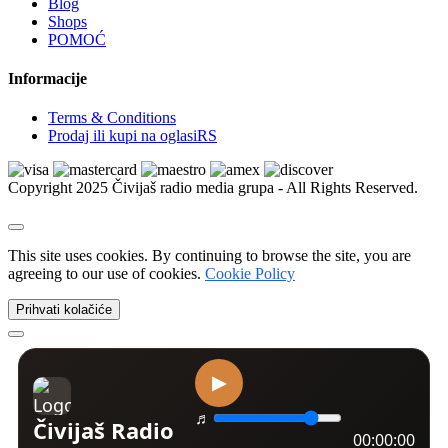
Blog
Xbox | Igrice
Shops
Xbox | Delovi i oprema
POMOĆ
Nintendo
Nintendo | Igrice
Informacije
Nintendo | Delovi i oprema
Sega
Terms & Conditions
Sega | Igrice
Prodaj ili kupi na oglasiRS
Sega | Delovi i oprema
Figurice i knjige
VR naočare
Copyright 2025 Čivijaš radio media grupa - All Rights Reserved.
Ostalo
Kućni ljubimci
Psi
Kućne ptice
This site uses cookies. By continuing to browse the site, you are
Mačke
agreeing to our use of cookies.
Cookie Policy
Golubovi
Ribice
Prihvati kolačiće
Izgubljeni i nađeni ljubimci
Kavezi i kreveti
Akvarijumi i oprema
Amovi i ogrlice
Dekoracija i biljke
Morska akvaristika
Četke, makaze i trimeri