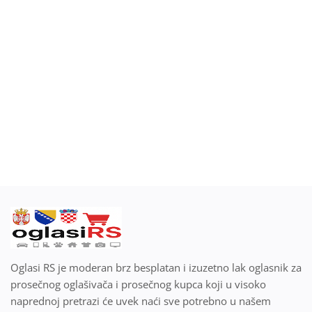
Blog
Prodaj ili kupi na oglasiRS
Prijavi se
Registracija
Lokacija
Srpski
Oglasi RS je moderan brz besplatan i izuzetno lak oglasnik za
prosečnog oglašivača i prosečnog kupca koji u visoko
naprednoj pretrazi će uvek naći sve potrebno u našem