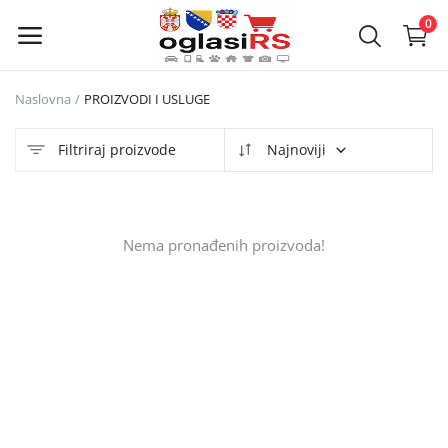
0
Naslovna
PROIZVODI I USLUGE
Objavi
oglas
Filtriraj proizvode
Najnoviji
Glavni meni
Nema pronađenih proizvoda!
Kategorije
Naslovna
Lista želja
Kontakt
Kontakt