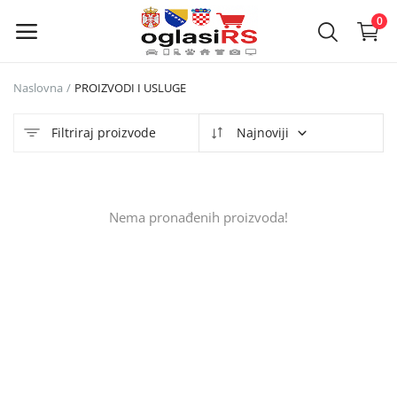
0
Naslovna
PROIZVODI I USLUGE
Objavi
oglas
Filtriraj proizvode
Najnoviji
Glavni meni
Nema pronađenih proizvoda!
Kategorije
Naslovna
Lista želja
Kontakt
Kontakt