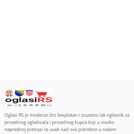
Blog
Prodaj ili kupi na oglasiRS
Prijavi se
Registracija
Lokacija
Srpski
Oglasi RS je moderan brz besplatan i izuzetno lak oglasnik za
prosečnog oglašivača i prosečnog kupca koji u visoko
naprednoj pretrazi će uvek naći sve potrebno u našem