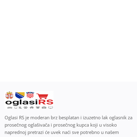
Blog
Prodaj ili kupi na oglasiRS
Prijavi se
Registracija
Lokacija
Srpski
Oglasi RS je moderan brz besplatan i izuzetno lak oglasnik za
prosečnog oglašivača i prosečnog kupca koji u visoko
naprednoj pretrazi će uvek naći sve potrebno u našem