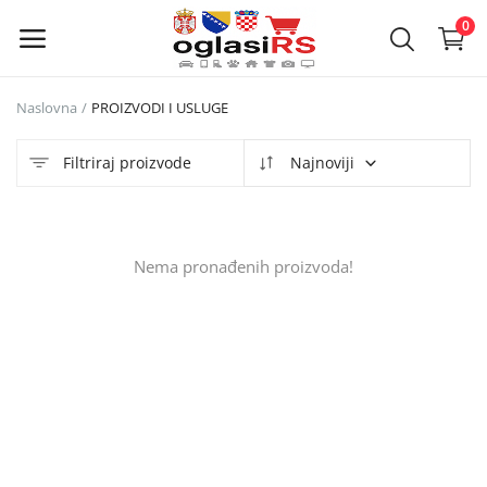
0
Naslovna
PROIZVODI I USLUGE
Objavi
oglas
Filtriraj proizvode
Najnoviji
Glavni meni
Nema pronađenih proizvoda!
Kategorije
Naslovna
Lista želja
Kontakt
Kontakt