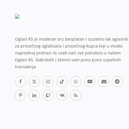
Oglasi RS je moderan brz besplatan i izuzetno lak oglasnik
za prosečnog oglašivača i prosečnog kupca koji u visoko
naprednoj pretrazi će uvek naći sve potrebno u našem
Oglasi RS. Dobrdošli i želimo vam puno puno uspešnih
transakcija