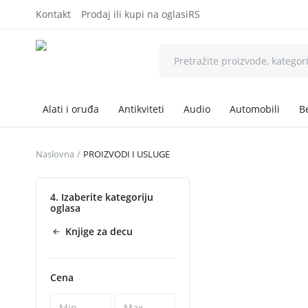
Kontakt
Prodaj ili kupi na oglasiRS
Alati i oruđa
Antikviteti
Audio
Automobili
B
Naslovna
PROIZVODI I USLUGE
4. Izaberite kategoriju
oglasa
Knjige za decu
Cena
-