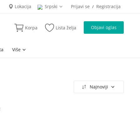
Lokacija
Srpski
Prijavi se
Registracija
/
Objavi oglas
Korpa
Lista želja
ta
Više
Najnoviji
!