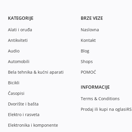
KATEGORIJE
BRZE VEZE
Alati i oruđa
Naslovna
Antikviteti
Kontakt
Audio
Blog
Automobili
Shops
Bela tehnika & kućni aparati
POMOĆ
Bicikli
INFORMACIJE
Časopisi
Terms & Conditions
Dvorište i bašta
Prodaj ili kupi na oglasiRS
Elektro i rasveta
Elektronika i komponente