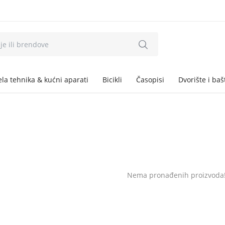
ela tehnika & kućni aparati
Bicikli
Časopisi
Dvorište i baš
Nema pronađenih proizvoda