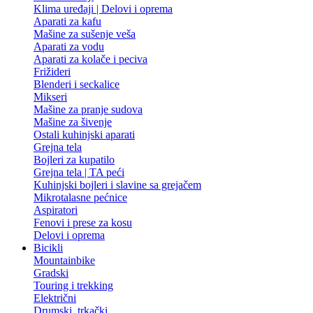
Klima uređaji | Delovi i oprema
Aparati za kafu
Mašine za sušenje veša
Aparati za vodu
Aparati za kolače i peciva
Frižideri
Blenderi i seckalice
Mikseri
Mašine za pranje sudova
Mašine za šivenje
Ostali kuhinjski aparati
Grejna tela
Bojleri za kupatilo
Grejna tela | TA peći
Kuhinjski bojleri i slavine sa grejačem
Mikrotalasne pećnice
Aspiratori
Fenovi i prese za kosu
Delovi i oprema
Bicikli
Mountainbike
Gradski
Touring i trekking
Električni
Drumski, trkački