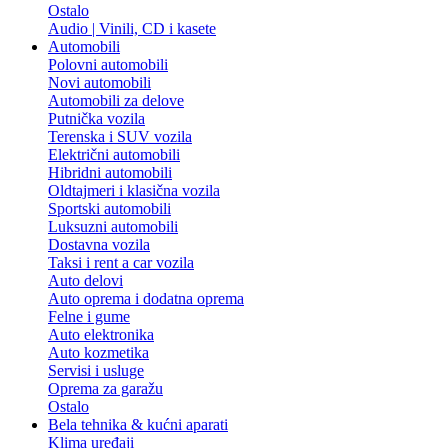
Ostalo
Audio | Vinili, CD i kasete
Automobili
Polovni automobili
Novi automobili
Automobili za delove
Putnička vozila
Terenska i SUV vozila
Električni automobili
Hibridni automobili
Oldtajmeri i klasična vozila
Sportski automobili
Luksuzni automobili
Dostavna vozila
Taksi i rent a car vozila
Auto delovi
Auto oprema i dodatna oprema
Felne i gume
Auto elektronika
Auto kozmetika
Servisi i usluge
Oprema za garažu
Ostalo
Bela tehnika & kućni aparati
Klima uređaji