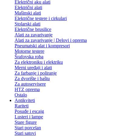
Električni aku alati
Električni alati
Mašinski alati
Električne testere i cirkulari
Stolarski alati
Električne brusilice
Alati za zavarivanje
Alati za zavarivanje | Delovi i oprema
Pneumatski alat i kompresori
Motorne testere
Šrafovska roba
Za elektroniku i elektriku
Merni uređaji i alati
Za farbanje i poliranje
Za dvorište i baštu
Za autoservisere
HTZ oprema
Ostalo
Antikviteti
Rariteti
Posuđe i escajg
Lusteri i lampe
Stare figure
Stari porcelan
Stari satovi