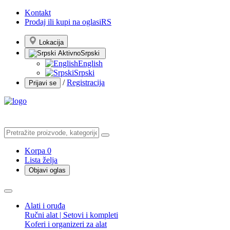
Kontakt
Prodaj ili kupi na oglasiRS
Lokacija
Srpski
English
Srpski
/
Registracija
Prijavi se
Korpa
0
Lista želja
Objavi oglas
Alati i oruđa
Ručni alat | Setovi i kompleti
Koferi i organizeri za alat