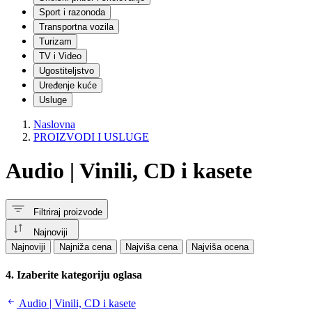
Igračke za dvorište
Sport i razonoda
Vozila | Guralice i tricikli
Transportna vozila
Sportske igračke
Turizam
Dečji bicikli i trotineti
Muzičke igračke
TV i Video
Dečji šatori i kućice
Ugostiteljstvo
Igračke za ljuljanje
Uređenje kuće
Kostimi i maske za decu
Usluge
Ostalo
Industrijska oprema
Naslovna
Drvo
PROIZVODI I USLUGE
Metal
CNC
Audio | Vinili, CD i kasete
Hrana
Tekstil i koža
Grafika
Plastika
Filtriraj proizvode
Ambalaža
Papir
Najnoviji
Guma
Najnoviji
Najniža cena
Najviša cena
Najviša ocena
Proizvodne linije
Mašine | Razno
4. Izaberite kategoriju oglasa
Elektro i automatizacija
Hidraulika
Audio | Vinili, CD i kasete
Komunalna oprema