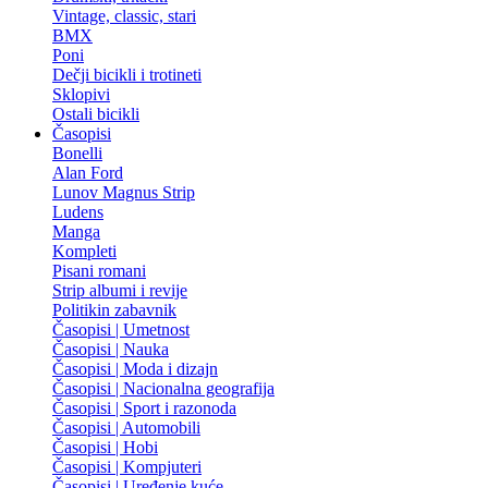
Vintage, classic, stari
BMX
Poni
Dečji bicikli i trotineti
Sklopivi
Ostali bicikli
Časopisi
Bonelli
Alan Ford
Lunov Magnus Strip
Ludens
Manga
Kompleti
Pisani romani
Strip albumi i revije
Politikin zabavnik
Časopisi | Umetnost
Časopisi | Nauka
Časopisi | Moda i dizajn
Časopisi | Nacionalna geografija
Časopisi | Sport i razonoda
Časopisi | Automobili
Časopisi | Hobi
Časopisi | Kompjuteri
Časopisi | Uređenje kuće