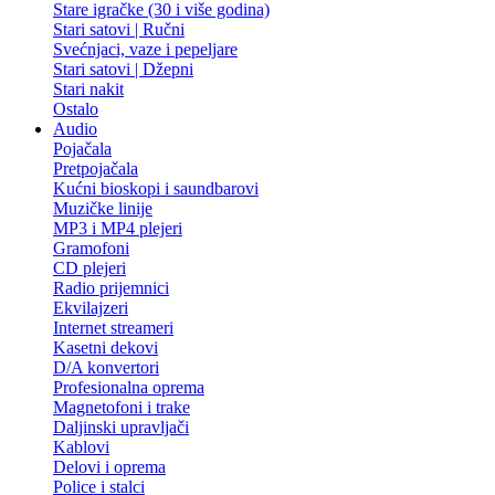
Stare igračke (30 i više godina)
Stari satovi | Ručni
Svećnjaci, vaze i pepeljare
Stari satovi | Džepni
Stari nakit
Ostalo
Audio
Pojačala
Pretpojačala
Kućni bioskopi i saundbarovi
Muzičke linije
MP3 i MP4 plejeri
Gramofoni
CD plejeri
Radio prijemnici
Ekvilajzeri
Internet streameri
Kasetni dekovi
D/A konvertori
Profesionalna oprema
Magnetofoni i trake
Daljinski upravljači
Kablovi
Delovi i oprema
Police i stalci