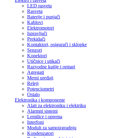
Elektro i rasveta
LED rasveta
Rasveta
Baterije i punjači
Kablovi
Elektromotori
Ispravljači
Prekidači
Kontaktori, osigurači i sklopke
Senzori
Konektori
Utičnice i utikači
Razvodne kutije i ormari
Agregati
Merni uređaji
Releji
Potenciometri
Ostalo
Elektronika i komponente
Alati za elektroniku i elektriku
Alarmni sistemi
Lemilice i oprema
Interfoni
Moduli za samoizgradnju
Kondenzatori