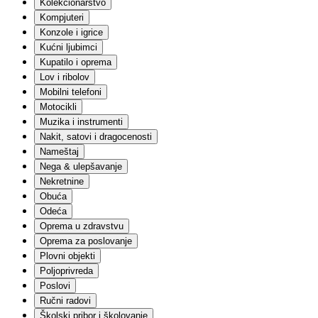
Kolekcionarstvo
Građevinski materijali
Ograde
Kompjuteri
Keramika
Konzole i igrice
Elektro
Kućni ljubimci
Sanitarije
Kupatilo i oprema
Fasadni materijali
Lov i ribolov
Molerski materijal
Mobilni telefoni
Krovni materijali
Alati
Motocikli
Solarna oprema
Muzika i instrumenti
Skele i podupirači
Nakit, satovi i dragocenosti
Garažna vrata
Nameštaj
Ostalo
Nega & ulepšavanje
Igračke i igre
Nekretnine
Lutke
Setovi za igru
Obuća
Akcione figure
Odeća
Edukativne igračke i igre
Oprema u zdravstvu
Plišane igračke
Oprema za poslovanje
Društvene igre
Plovni objekti
Vozila | Igračke, garaže i staze
Poljoprivreda
Kockice
Vozila | Na akumulator
Poslovi
Slagalice
Ručni radovi
Igračke za bebe
Školski pribor i školovanje