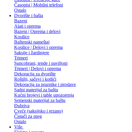
Časopisi | Mobilni telefoni
Ostalo
Dvorište i bašta
Bazeni
Alati i oprema
Bazeni | Oprema i delovi
Kosilice
Baštenski nameštaj
Kosilice | Delovi i oprema
Saksije i žardinjere
Trimeri
Suncobrani, tende i paviljoni
Trimeri | Delovi i oprema
Dekoracija za dvorište
Roštilji, sačevi i kotlići
Dekoracija za praznike i proslave
Sadni materijal za baštu
Kućni brojevi i table upozorenja
Semenski materijal za baštu
Đubriva
Cveće (saksijsko i rezano)
Čistači za sneg
Ostalo
Više