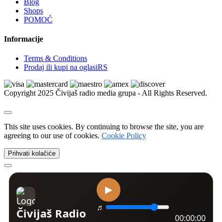
Blog
Xbox | Igrice
Shops
Xbox | Delovi i oprema
POMOĆ
Nintendo
Nintendo | Igrice
Informacije
Nintendo | Delovi i oprema
Sega
Terms & Conditions
Sega | Igrice
Prodaj ili kupi na oglasiRS
Sega | Delovi i oprema
Figurice i knjige
VR naočare
Copyright 2025 Čivijaš radio media grupa - All Rights Reserved.
Ostalo
Kućni ljubimci
Psi
Kućne ptice
This site uses cookies. By continuing to browse the site, you are
Mačke
agreeing to our use of cookies.
Cookie Policy
Golubovi
Ribice
Prihvati kolačiće
Izgubljeni i nađeni ljubimci
Kavezi i kreveti
Akvarijumi i oprema
Amovi i ogrlice
Dekoracija i biljke
Morska akvaristika
Četke, makaze i trimeri