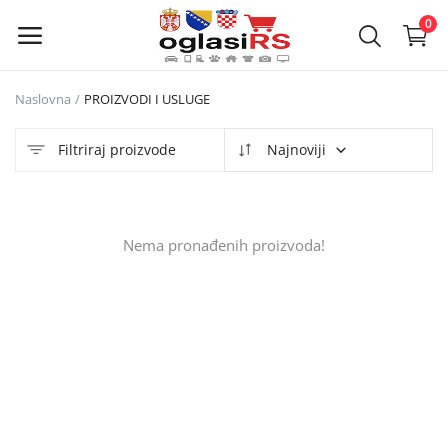
0
Naslovna
PROIZVODI I USLUGE
Objavi
oglas
Filtriraj proizvode
Najnoviji
Glavni meni
Nema pronađenih proizvoda!
Kategorije
Naslovna
Lista želja
Kontakt
Kontakt