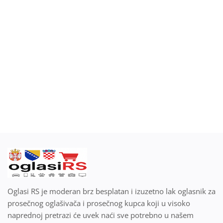
Blog
Prodaj ili kupi na oglasiRS
Prijavi se
Registracija
Lokacija
Srpski
Oglasi RS je moderan brz besplatan i izuzetno lak oglasnik za
prosečnog oglašivača i prosečnog kupca koji u visoko
naprednoj pretrazi će uvek naći sve potrebno u našem