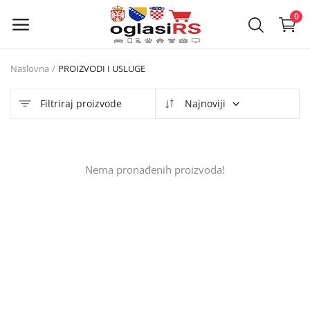
0
Naslovna
PROIZVODI I USLUGE
Objavi
oglas
Filtriraj proizvode
Najnoviji
Glavni meni
Nema pronađenih proizvoda!
Kategorije
Naslovna
Lista želja
Kontakt
Kontakt