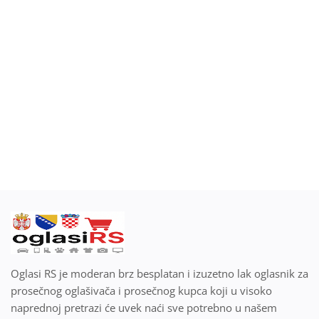
Blog
Prodaj ili kupi na oglasiRS
Prijavi se
Registracija
Lokacija
Srpski
Oglasi RS je moderan brz besplatan i izuzetno lak oglasnik za
prosečnog oglašivača i prosečnog kupca koji u visoko
naprednoj pretrazi će uvek naći sve potrebno u našem