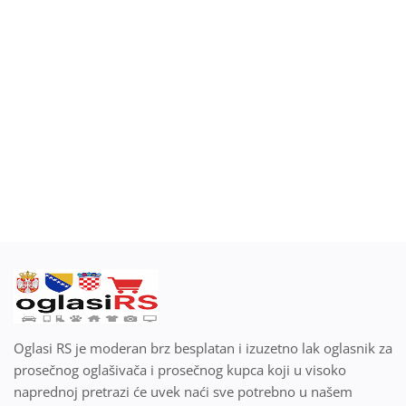
Blog
Prodaj ili kupi na oglasiRS
Prijavi se
Registracija
Lokacija
Srpski
Oglasi RS je moderan brz besplatan i izuzetno lak oglasnik za
prosečnog oglašivača i prosečnog kupca koji u visoko
naprednoj pretrazi će uvek naći sve potrebno u našem