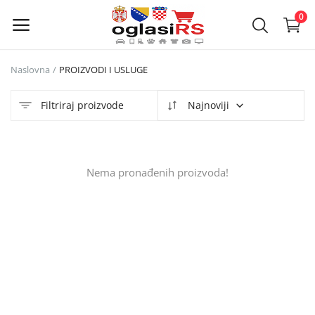
0
Naslovna
PROIZVODI I USLUGE
Objavi
oglas
Filtriraj proizvode
Najnoviji
Glavni meni
Nema pronađenih proizvoda!
Kategorije
Naslovna
Lista želja
Kontakt
Kontakt