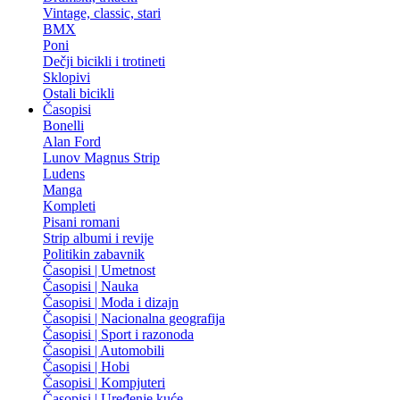
Vintage, classic, stari
BMX
Poni
Dečji bicikli i trotineti
Sklopivi
Ostali bicikli
Časopisi
Bonelli
Alan Ford
Lunov Magnus Strip
Ludens
Manga
Kompleti
Pisani romani
Strip albumi i revije
Politikin zabavnik
Časopisi | Umetnost
Časopisi | Nauka
Časopisi | Moda i dizajn
Časopisi | Nacionalna geografija
Časopisi | Sport i razonoda
Časopisi | Automobili
Časopisi | Hobi
Časopisi | Kompjuteri
Časopisi | Uređenje kuće