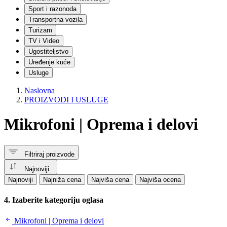
Igračke za dvorište
Sport i razonoda
Vozila | Guralice i tricikli
Transportna vozila
Sportske igračke
Turizam
Dečji bicikli i trotineti
Muzičke igračke
TV i Video
Dečji šatori i kućice
Ugostiteljstvo
Igračke za ljuljanje
Uređenje kuće
Kostimi i maske za decu
Usluge
Ostalo
Industrijska oprema
Naslovna
Drvo
PROIZVODI I USLUGE
Metal
CNC
Mikrofoni | Oprema i delovi
Hrana
Tekstil i koža
Grafika
Plastika
Filtriraj proizvode
Ambalaža
Papir
Najnoviji
Guma
Najnoviji
Najniža cena
Najviša cena
Najviša ocena
Proizvodne linije
Mašine | Razno
4. Izaberite kategoriju oglasa
Elektro i automatizacija
Hidraulika
Mikrofoni | Oprema i delovi
Komunalna oprema