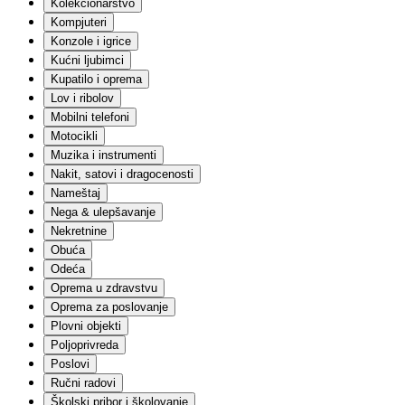
Kolekcionarstvo
Građevinski materijali
Ograde
Kompjuteri
Keramika
Konzole i igrice
Elektro
Kućni ljubimci
Sanitarije
Kupatilo i oprema
Fasadni materijali
Lov i ribolov
Molerski materijal
Mobilni telefoni
Krovni materijali
Alati
Motocikli
Solarna oprema
Muzika i instrumenti
Skele i podupirači
Nakit, satovi i dragocenosti
Garažna vrata
Nameštaj
Ostalo
Nega & ulepšavanje
Igračke i igre
Nekretnine
Lutke
Setovi za igru
Obuća
Akcione figure
Odeća
Edukativne igračke i igre
Oprema u zdravstvu
Plišane igračke
Oprema za poslovanje
Društvene igre
Plovni objekti
Vozila | Igračke, garaže i staze
Poljoprivreda
Kockice
Vozila | Na akumulator
Poslovi
Slagalice
Ručni radovi
Igračke za bebe
Školski pribor i školovanje