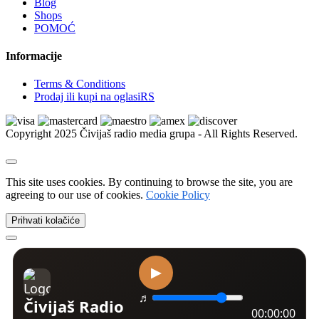
Blog
Xbox | Igrice
Shops
Xbox | Delovi i oprema
POMOĆ
Nintendo
Nintendo | Igrice
Informacije
Nintendo | Delovi i oprema
Sega
Terms & Conditions
Sega | Igrice
Prodaj ili kupi na oglasiRS
Sega | Delovi i oprema
Figurice i knjige
VR naočare
Copyright 2025 Čivijaš radio media grupa - All Rights Reserved.
Ostalo
Kućni ljubimci
Psi
Kućne ptice
This site uses cookies. By continuing to browse the site, you are
Mačke
agreeing to our use of cookies.
Cookie Policy
Golubovi
Ribice
Prihvati kolačiće
Izgubljeni i nađeni ljubimci
Kavezi i kreveti
Akvarijumi i oprema
Amovi i ogrlice
Dekoracija i biljke
Morska akvaristika
Četke, makaze i trimeri