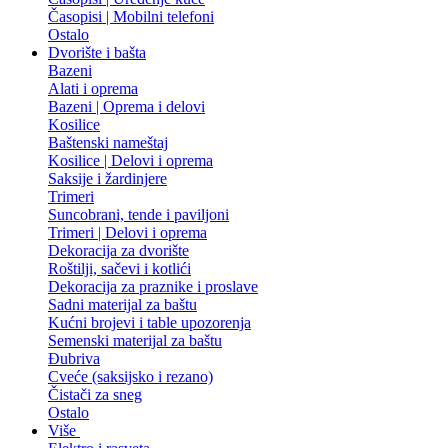
Časopisi | Mobilni telefoni
Ostalo
Dvorište i bašta
Bazeni
Alati i oprema
Bazeni | Oprema i delovi
Kosilice
Baštenski nameštaj
Kosilice | Delovi i oprema
Saksije i žardinjere
Trimeri
Suncobrani, tende i paviljoni
Trimeri | Delovi i oprema
Dekoracija za dvorište
Roštilji, sačevi i kotlići
Dekoracija za praznike i proslave
Sadni materijal za baštu
Kućni brojevi i table upozorenja
Semenski materijal za baštu
Đubriva
Cveće (saksijsko i rezano)
Čistači za sneg
Ostalo
Više