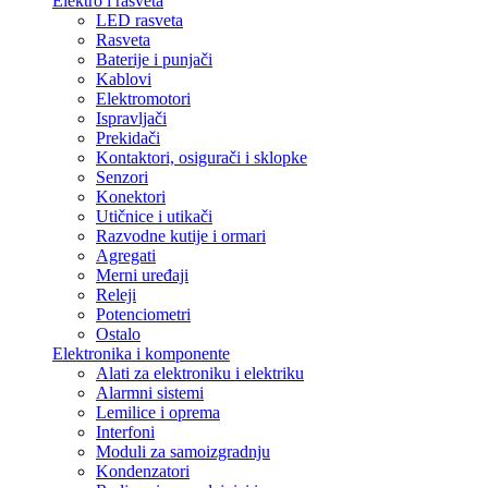
Elektro i rasveta
LED rasveta
Rasveta
Baterije i punjači
Kablovi
Elektromotori
Ispravljači
Prekidači
Kontaktori, osigurači i sklopke
Senzori
Konektori
Utičnice i utikači
Razvodne kutije i ormari
Agregati
Merni uređaji
Releji
Potenciometri
Ostalo
Elektronika i komponente
Alati za elektroniku i elektriku
Alarmni sistemi
Lemilice i oprema
Interfoni
Moduli za samoizgradnju
Kondenzatori