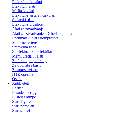
Električni aku alati
Električni alati
Mašinski alati
Električne testere i cirkulari
Stolarski alati
Električne brusilice
Alati za zavarivanje
Alati za zavarivanje | Delovi i oprema
Pneumatski alat i kompresori
Motorne testere
Šrafovska roba
Za elektroniku i elektriku
Merni uređaji i alati
Za farbanje i poliranje
Za dvorište i baštu
Za autoservisere
HTZ oprema
Ostalo
Antikviteti
Rariteti
Posuđe i escajg
Lusteri i lampe
Stare figure
Stari porcelan
Stari satovi