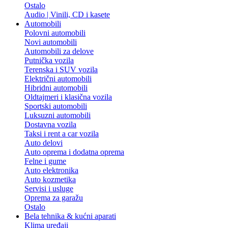
Ostalo
Audio | Vinili, CD i kasete
Automobili
Polovni automobili
Novi automobili
Automobili za delove
Putnička vozila
Terenska i SUV vozila
Električni automobili
Hibridni automobili
Oldtajmeri i klasična vozila
Sportski automobili
Luksuzni automobili
Dostavna vozila
Taksi i rent a car vozila
Auto delovi
Auto oprema i dodatna oprema
Felne i gume
Auto elektronika
Auto kozmetika
Servisi i usluge
Oprema za garažu
Ostalo
Bela tehnika & kućni aparati
Klima uređaji