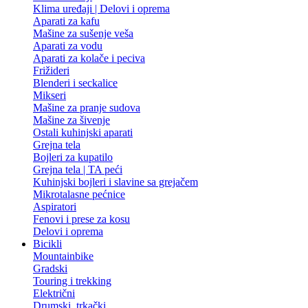
Klima uređaji | Delovi i oprema
Aparati za kafu
Mašine za sušenje veša
Aparati za vodu
Aparati za kolače i peciva
Frižideri
Blenderi i seckalice
Mikseri
Mašine za pranje sudova
Mašine za šivenje
Ostali kuhinjski aparati
Grejna tela
Bojleri za kupatilo
Grejna tela | TA peći
Kuhinjski bojleri i slavine sa grejačem
Mikrotalasne pećnice
Aspiratori
Fenovi i prese za kosu
Delovi i oprema
Bicikli
Mountainbike
Gradski
Touring i trekking
Električni
Drumski, trkački