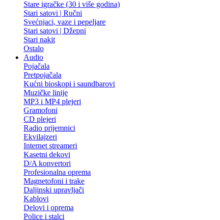
Stare igračke (30 i više godina)
Stari satovi | Ručni
Svećnjaci, vaze i pepeljare
Stari satovi | Džepni
Stari nakit
Ostalo
Audio
Pojačala
Pretpojačala
Kućni bioskopi i saundbarovi
Muzičke linije
MP3 i MP4 plejeri
Gramofoni
CD plejeri
Radio prijemnici
Ekvilajzeri
Internet streameri
Kasetni dekovi
D/A konvertori
Profesionalna oprema
Magnetofoni i trake
Daljinski upravljači
Kablovi
Delovi i oprema
Police i stalci