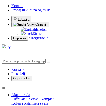
Kontakt
Prodaj ili kupi na oglasiRS
Lokacija
Srpski
English
Srpski
/
Registracija
Prijavi se
Korpa
0
Lista želja
Objavi oglas
Alati i oruđa
Ručni alat | Setovi i kompleti
Koferi i organizeri za alat