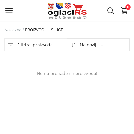
0
Naslovna
PROIZVODI I USLUGE
Objavi
oglas
Filtriraj proizvode
Najnoviji
Glavni meni
Nema pronađenih proizvoda!
Kategorije
Naslovna
Lista želja
Kontakt
Kontakt