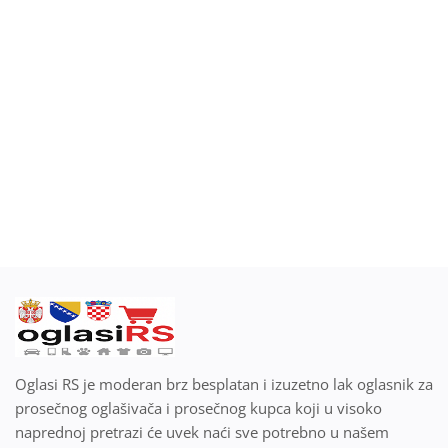
Blog
Prodaj ili kupi na oglasiRS
Prijavi se
Registracija
Lokacija
Srpski
Oglasi RS je moderan brz besplatan i izuzetno lak oglasnik za
prosečnog oglašivača i prosečnog kupca koji u visoko
naprednoj pretrazi će uvek naći sve potrebno u našem