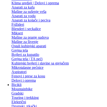
Klima uređaji | Delovi i oprema
Aparati za kafu
Mašine za sušenje veša
Aparati za vodu
Aparati za kolače i peciva
Frižideri
Blenderi i seckalice
Mikseri
Mašine za pranje sudova
Mašine za šivenje
Ostali kuhinjski aparati
Grejna tela
Bojleri za kupatilo
Grejna tela | TA peći
Kuhinjski bojleri i slavine sa grejačem
Mikrotalasne pećnice
Aspiratori
Fenovi i prese za kosu
Delovi i oprema
Bicikli
Mountainbike
Gradski
Touring i trekking
Električni
Drumski, trkački