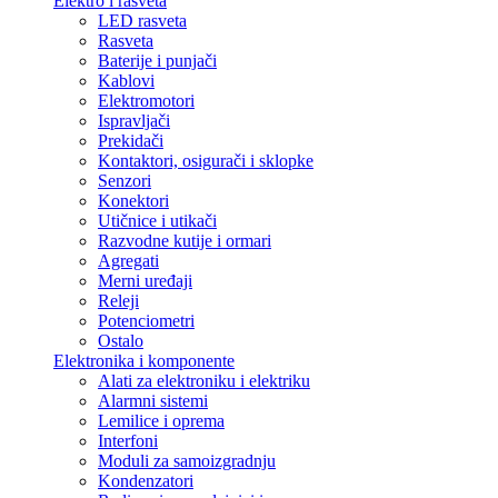
Elektro i rasveta
LED rasveta
Rasveta
Baterije i punjači
Kablovi
Elektromotori
Ispravljači
Prekidači
Kontaktori, osigurači i sklopke
Senzori
Konektori
Utičnice i utikači
Razvodne kutije i ormari
Agregati
Merni uređaji
Releji
Potenciometri
Ostalo
Elektronika i komponente
Alati za elektroniku i elektriku
Alarmni sistemi
Lemilice i oprema
Interfoni
Moduli za samoizgradnju
Kondenzatori