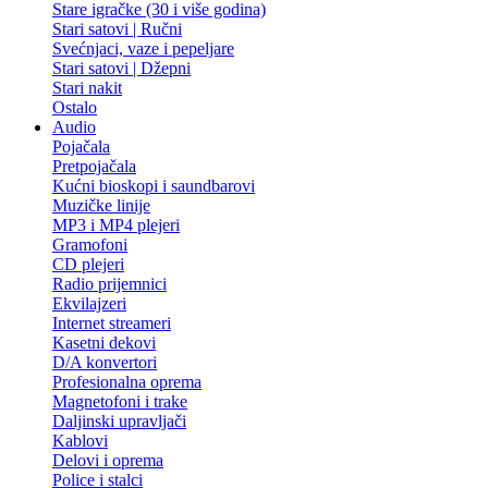
Stare igračke (30 i više godina)
Stari satovi | Ručni
Svećnjaci, vaze i pepeljare
Stari satovi | Džepni
Stari nakit
Ostalo
Audio
Pojačala
Pretpojačala
Kućni bioskopi i saundbarovi
Muzičke linije
MP3 i MP4 plejeri
Gramofoni
CD plejeri
Radio prijemnici
Ekvilajzeri
Internet streameri
Kasetni dekovi
D/A konvertori
Profesionalna oprema
Magnetofoni i trake
Daljinski upravljači
Kablovi
Delovi i oprema
Police i stalci