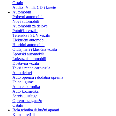
Ostalo
Audio | Vinili, CD i kasete
Automobili
Polovni automobili
Novi automobili
Automobili za delove
Putnička vozila
Terenska i SUV vozila
Električni automobili
Hibridni automobili
Oldtajmeri i klasična vozila
Sportski automobili
Luksuzni automobili
Dostavna vozila
Taksi i rent a car vozila
Auto delovi
Auto oprema i dodatna oprema
Felne i gume
Auto elektronika
Auto kozmetika
Servisi i usluge
Oprema za garažu
Ostalo
Bela tehnika & kućni aparati
Klima uređaji