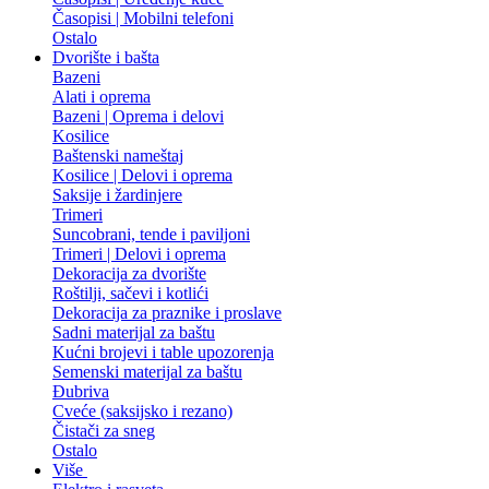
Časopisi | Mobilni telefoni
Ostalo
Dvorište i bašta
Bazeni
Alati i oprema
Bazeni | Oprema i delovi
Kosilice
Baštenski nameštaj
Kosilice | Delovi i oprema
Saksije i žardinjere
Trimeri
Suncobrani, tende i paviljoni
Trimeri | Delovi i oprema
Dekoracija za dvorište
Roštilji, sačevi i kotlići
Dekoracija za praznike i proslave
Sadni materijal za baštu
Kućni brojevi i table upozorenja
Semenski materijal za baštu
Đubriva
Cveće (saksijsko i rezano)
Čistači za sneg
Ostalo
Više