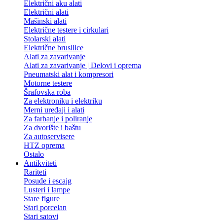
Električni aku alati
Električni alati
Mašinski alati
Električne testere i cirkulari
Stolarski alati
Električne brusilice
Alati za zavarivanje
Alati za zavarivanje | Delovi i oprema
Pneumatski alat i kompresori
Motorne testere
Šrafovska roba
Za elektroniku i elektriku
Merni uređaji i alati
Za farbanje i poliranje
Za dvorište i baštu
Za autoservisere
HTZ oprema
Ostalo
Antikviteti
Rariteti
Posuđe i escajg
Lusteri i lampe
Stare figure
Stari porcelan
Stari satovi