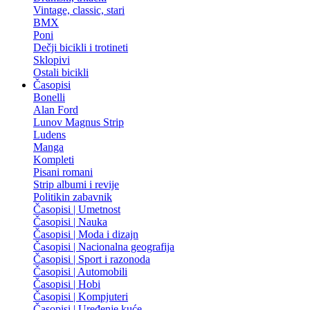
Vintage, classic, stari
BMX
Poni
Dečji bicikli i trotineti
Sklopivi
Ostali bicikli
Časopisi
Bonelli
Alan Ford
Lunov Magnus Strip
Ludens
Manga
Kompleti
Pisani romani
Strip albumi i revije
Politikin zabavnik
Časopisi | Umetnost
Časopisi | Nauka
Časopisi | Moda i dizajn
Časopisi | Nacionalna geografija
Časopisi | Sport i razonoda
Časopisi | Automobili
Časopisi | Hobi
Časopisi | Kompjuteri
Časopisi | Uređenje kuće