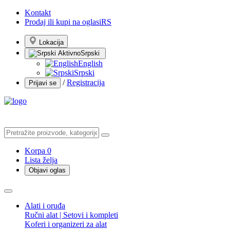
Kontakt
Prodaj ili kupi na oglasiRS
Lokacija
Srpski
English
Srpski
/
Registracija
Prijavi se
Korpa
0
Lista želja
Objavi oglas
Alati i oruđa
Ručni alat | Setovi i kompleti
Koferi i organizeri za alat