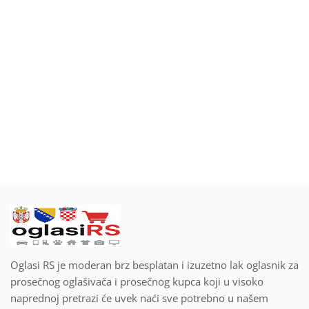
Blog
Prodaj ili kupi na oglasiRS
Prijavi se
Registracija
Lokacija
Srpski
Oglasi RS je moderan brz besplatan i izuzetno lak oglasnik za
prosečnog oglašivača i prosečnog kupca koji u visoko
naprednoj pretrazi će uvek naći sve potrebno u našem