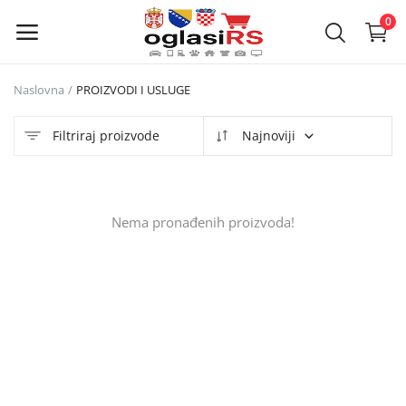
0
Naslovna
PROIZVODI I USLUGE
Objavi
oglas
Filtriraj proizvode
Najnoviji
Glavni meni
Nema pronađenih proizvoda!
Kategorije
Naslovna
Lista želja
Kontakt
Kontakt