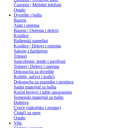
Časopisi | Mobilni telefoni
Ostalo
Dvorište i bašta
Bazeni
Alati i oprema
Bazeni | Oprema i delovi
Kosilice
Baštenski nameštaj
Kosilice | Delovi i oprema
Saksije i žardinjere
Trimeri
Suncobrani, tende i paviljoni
Trimeri | Delovi i oprema
Dekoracija za dvorište
Roštilji, sačevi i kotlići
Dekoracija za praznike i proslave
Sadni materijal za baštu
Kućni brojevi i table upozorenja
Semenski materijal za baštu
Đubriva
Cveće (saksijsko i rezano)
Čistači za sneg
Ostalo
Više