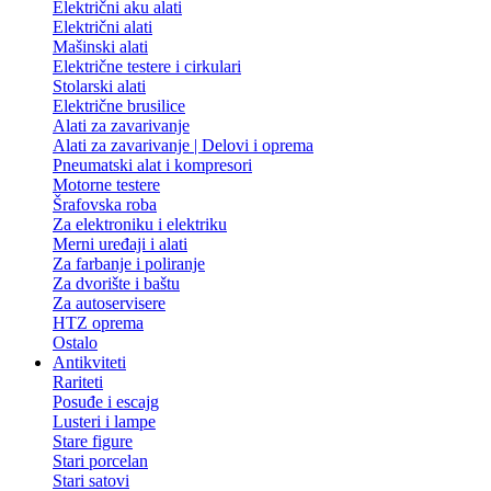
Električni aku alati
Električni alati
Mašinski alati
Električne testere i cirkulari
Stolarski alati
Električne brusilice
Alati za zavarivanje
Alati za zavarivanje | Delovi i oprema
Pneumatski alat i kompresori
Motorne testere
Šrafovska roba
Za elektroniku i elektriku
Merni uređaji i alati
Za farbanje i poliranje
Za dvorište i baštu
Za autoservisere
HTZ oprema
Ostalo
Antikviteti
Rariteti
Posuđe i escajg
Lusteri i lampe
Stare figure
Stari porcelan
Stari satovi