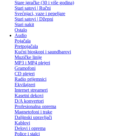
Stare igračke (30 i više godina)
Stari satovi | Ručni
Svećnjaci, vaze i pepeljare
Stari satovi | Džepni
Stari nakit
Ostalo
Audio
Pojačala
Pretpojačala
Kućni bioskopi i saundbarovi
Muzičke linije
MP3 i MP4 plejeri
Gramofoni
CD plejeri
Radio prijemnici
Ekvilajzeri
Internet streameri
Kasetni dekovi
D/A konvertori
Profesionalna oprema
Magnetofoni i trake
Daljinski upravljači
Kablovi
Delovi i oprema
Police i stalci