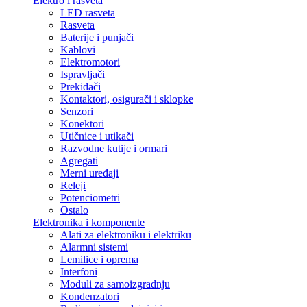
Elektro i rasveta
LED rasveta
Rasveta
Baterije i punjači
Kablovi
Elektromotori
Ispravljači
Prekidači
Kontaktori, osigurači i sklopke
Senzori
Konektori
Utičnice i utikači
Razvodne kutije i ormari
Agregati
Merni uređaji
Releji
Potenciometri
Ostalo
Elektronika i komponente
Alati za elektroniku i elektriku
Alarmni sistemi
Lemilice i oprema
Interfoni
Moduli za samoizgradnju
Kondenzatori