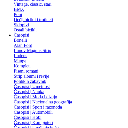
Vintage, classic, stari
BMX
Poni
Dečji bicikli i trotineti
Sklopivi
Ostali bicikli
Časopisi
Bonelli
Alan Ford
Lunov Magnus Strip
Ludens
Manga
Kompleti
Pisani romani
Strip albumi i revije
Politikin zabavnik
Časopisi | Umetnost
Časopisi | Nauka
Časopisi | Moda i dizajn
Časopisi | Nacionalna geografija
Časopisi | Sport i razonoda
Časopisi | Automobili
Časopisi | Hobi
Časopisi | Kompjuteri
Časopisi | Uređenje kuće