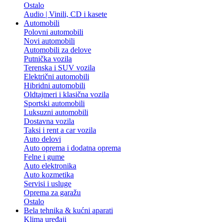
Ostalo
Audio | Vinili, CD i kasete
Automobili
Polovni automobili
Novi automobili
Automobili za delove
Putnička vozila
Terenska i SUV vozila
Električni automobili
Hibridni automobili
Oldtajmeri i klasična vozila
Sportski automobili
Luksuzni automobili
Dostavna vozila
Taksi i rent a car vozila
Auto delovi
Auto oprema i dodatna oprema
Felne i gume
Auto elektronika
Auto kozmetika
Servisi i usluge
Oprema za garažu
Ostalo
Bela tehnika & kućni aparati
Klima uređaji