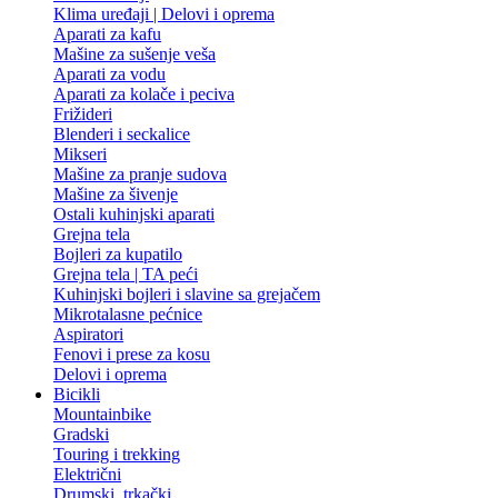
Klima uređaji | Delovi i oprema
Aparati za kafu
Mašine za sušenje veša
Aparati za vodu
Aparati za kolače i peciva
Frižideri
Blenderi i seckalice
Mikseri
Mašine za pranje sudova
Mašine za šivenje
Ostali kuhinjski aparati
Grejna tela
Bojleri za kupatilo
Grejna tela | TA peći
Kuhinjski bojleri i slavine sa grejačem
Mikrotalasne pećnice
Aspiratori
Fenovi i prese za kosu
Delovi i oprema
Bicikli
Mountainbike
Gradski
Touring i trekking
Električni
Drumski, trkački