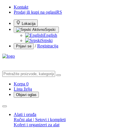
Kontakt
Prodaj ili kupi na oglasiRS
Lokacija
Srpski
English
Srpski
/
Registracija
Prijavi se
Korpa
0
Lista želja
Objavi oglas
Alati i oruđa
Ručni alat | Setovi i kompleti
Koferi i organizeri za alat