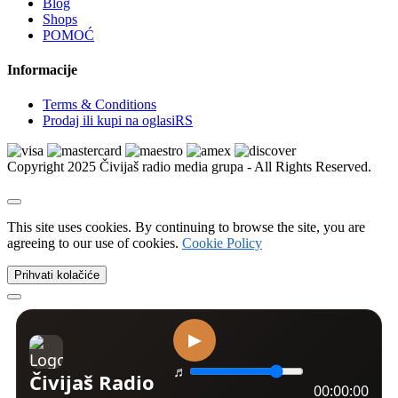
Blog
Xbox | Igrice
Shops
Xbox | Delovi i oprema
POMOĆ
Nintendo
Nintendo | Igrice
Informacije
Nintendo | Delovi i oprema
Sega
Terms & Conditions
Sega | Igrice
Prodaj ili kupi na oglasiRS
Sega | Delovi i oprema
Figurice i knjige
VR naočare
Copyright 2025 Čivijaš radio media grupa - All Rights Reserved.
Ostalo
Kućni ljubimci
Psi
Kućne ptice
This site uses cookies. By continuing to browse the site, you are
Mačke
agreeing to our use of cookies.
Cookie Policy
Golubovi
Ribice
Prihvati kolačiće
Izgubljeni i nađeni ljubimci
Kavezi i kreveti
Akvarijumi i oprema
Amovi i ogrlice
Dekoracija i biljke
Morska akvaristika
Četke, makaze i trimeri