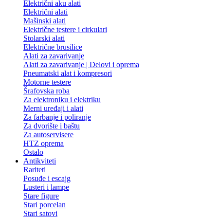
Električni aku alati
Električni alati
Mašinski alati
Električne testere i cirkulari
Stolarski alati
Električne brusilice
Alati za zavarivanje
Alati za zavarivanje | Delovi i oprema
Pneumatski alat i kompresori
Motorne testere
Šrafovska roba
Za elektroniku i elektriku
Merni uređaji i alati
Za farbanje i poliranje
Za dvorište i baštu
Za autoservisere
HTZ oprema
Ostalo
Antikviteti
Rariteti
Posuđe i escajg
Lusteri i lampe
Stare figure
Stari porcelan
Stari satovi