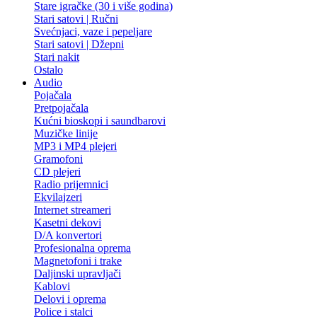
Stare igračke (30 i više godina)
Stari satovi | Ručni
Svećnjaci, vaze i pepeljare
Stari satovi | Džepni
Stari nakit
Ostalo
Audio
Pojačala
Pretpojačala
Kućni bioskopi i saundbarovi
Muzičke linije
MP3 i MP4 plejeri
Gramofoni
CD plejeri
Radio prijemnici
Ekvilajzeri
Internet streameri
Kasetni dekovi
D/A konvertori
Profesionalna oprema
Magnetofoni i trake
Daljinski upravljači
Kablovi
Delovi i oprema
Police i stalci