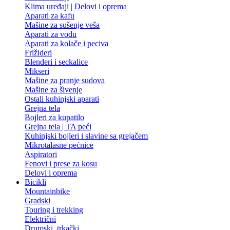
Klima uređaji | Delovi i oprema
Aparati za kafu
Mašine za sušenje veša
Aparati za vodu
Aparati za kolače i peciva
Frižideri
Blenderi i seckalice
Mikseri
Mašine za pranje sudova
Mašine za šivenje
Ostali kuhinjski aparati
Grejna tela
Bojleri za kupatilo
Grejna tela | TA peći
Kuhinjski bojleri i slavine sa grejačem
Mikrotalasne pećnice
Aspiratori
Fenovi i prese za kosu
Delovi i oprema
Bicikli
Mountainbike
Gradski
Touring i trekking
Električni
Drumski, trkački