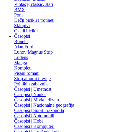
Vintage, classic, stari
BMX
Poni
Dečji bicikli i trotineti
Sklopivi
Ostali bicikli
Časopisi
Bonelli
Alan Ford
Lunov Magnus Strip
Ludens
Manga
Kompleti
Pisani romani
Strip albumi i revije
Politikin zabavnik
Časopisi | Umetnost
Časopisi | Nauka
Časopisi | Moda i dizajn
Časopisi | Nacionalna geografija
Časopisi | Sport i razonoda
Časopisi | Automobili
Časopisi | Hobi
Časopisi | Kompjuteri
Časopisi | Uređenje kuće