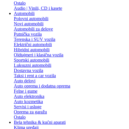
Ostalo
Audio | Vinili, CD i kasete
Automobili
Polovni automobili
Novi automobili
Automobili za delove
Putnička vozila
Terenska i SUV vozila
Električni automobili
Hibridni automobili
Oldtajmeri i klasična vozila
Sportski automobili
Luksuzni automobili
Dostavna vozila
Taksi i rent a car vozila
Auto delovi
Auto oprema i dodatna oprema
Felne i gume
Auto elektronika
Auto kozmetika
Servisi i usluge
Oprema za garažu
Ostalo
Bela tehnika & kućni aparati
Klima uređaji