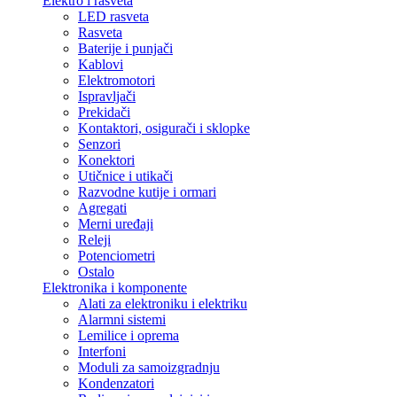
Elektro i rasveta
LED rasveta
Rasveta
Baterije i punjači
Kablovi
Elektromotori
Ispravljači
Prekidači
Kontaktori, osigurači i sklopke
Senzori
Konektori
Utičnice i utikači
Razvodne kutije i ormari
Agregati
Merni uređaji
Releji
Potenciometri
Ostalo
Elektronika i komponente
Alati za elektroniku i elektriku
Alarmni sistemi
Lemilice i oprema
Interfoni
Moduli za samoizgradnju
Kondenzatori