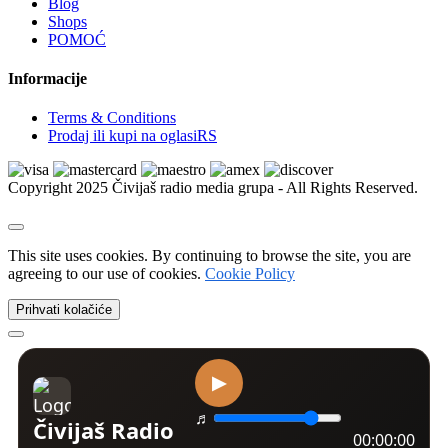
Blog
Xbox | Igrice
Shops
Xbox | Delovi i oprema
POMOĆ
Nintendo
Nintendo | Igrice
Informacije
Nintendo | Delovi i oprema
Sega
Terms & Conditions
Sega | Igrice
Prodaj ili kupi na oglasiRS
Sega | Delovi i oprema
Figurice i knjige
VR naočare
Copyright 2025 Čivijaš radio media grupa - All Rights Reserved.
Ostalo
Kućni ljubimci
Psi
Kućne ptice
This site uses cookies. By continuing to browse the site, you are
Mačke
agreeing to our use of cookies.
Cookie Policy
Golubovi
Ribice
Prihvati kolačiće
Izgubljeni i nađeni ljubimci
Kavezi i kreveti
Akvarijumi i oprema
Amovi i ogrlice
Dekoracija i biljke
Morska akvaristika
Četke, makaze i trimeri