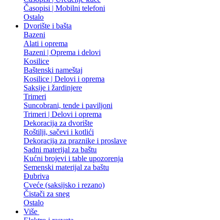
Časopisi | Mobilni telefoni
Ostalo
Dvorište i bašta
Bazeni
Alati i oprema
Bazeni | Oprema i delovi
Kosilice
Baštenski nameštaj
Kosilice | Delovi i oprema
Saksije i žardinjere
Trimeri
Suncobrani, tende i paviljoni
Trimeri | Delovi i oprema
Dekoracija za dvorište
Roštilji, sačevi i kotlići
Dekoracija za praznike i proslave
Sadni materijal za baštu
Kućni brojevi i table upozorenja
Semenski materijal za baštu
Đubriva
Cveće (saksijsko i rezano)
Čistači za sneg
Ostalo
Više