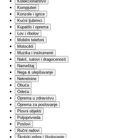
Kolekcionarstvo
Građevinski materijali
Ograde
Kompjuteri
Keramika
Konzole i igrice
Elektro
Kućni ljubimci
Sanitarije
Kupatilo i oprema
Fasadni materijali
Lov i ribolov
Molerski materijal
Mobilni telefoni
Krovni materijali
Alati
Motocikli
Solarna oprema
Muzika i instrumenti
Skele i podupirači
Nakit, satovi i dragocenosti
Garažna vrata
Nameštaj
Ostalo
Nega & ulepšavanje
Igračke i igre
Nekretnine
Lutke
Setovi za igru
Obuća
Akcione figure
Odeća
Edukativne igračke i igre
Oprema u zdravstvu
Plišane igračke
Oprema za poslovanje
Društvene igre
Plovni objekti
Vozila | Igračke, garaže i staze
Poljoprivreda
Kockice
Vozila | Na akumulator
Poslovi
Slagalice
Ručni radovi
Igračke za bebe
Školski pribor i školovanje