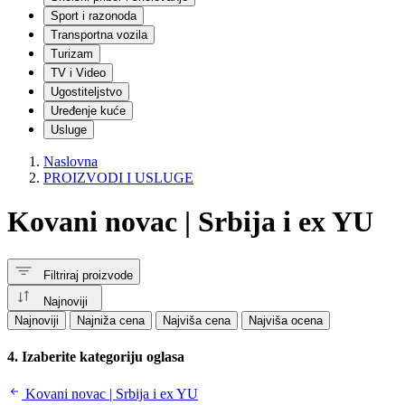
Igračke za dvorište
Sport i razonoda
Vozila | Guralice i tricikli
Transportna vozila
Sportske igračke
Turizam
Dečji bicikli i trotineti
Muzičke igračke
TV i Video
Dečji šatori i kućice
Ugostiteljstvo
Igračke za ljuljanje
Uređenje kuće
Kostimi i maske za decu
Usluge
Ostalo
Industrijska oprema
Naslovna
Drvo
PROIZVODI I USLUGE
Metal
CNC
Kovani novac | Srbija i ex YU
Hrana
Tekstil i koža
Grafika
Plastika
Filtriraj proizvode
Ambalaža
Papir
Najnoviji
Guma
Najnoviji
Najniža cena
Najviša cena
Najviša ocena
Proizvodne linije
Mašine | Razno
4. Izaberite kategoriju oglasa
Elektro i automatizacija
Hidraulika
Kovani novac | Srbija i ex YU
Komunalna oprema