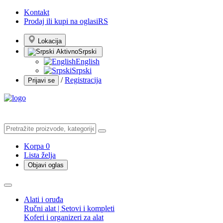
Kontakt
Prodaj ili kupi na oglasiRS
Lokacija
Srpski
English
Srpski
/
Registracija
Prijavi se
Korpa
0
Lista želja
Objavi oglas
Alati i oruđa
Ručni alat | Setovi i kompleti
Koferi i organizeri za alat