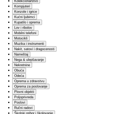
Kolekcionarstvo
Građevinski materijali
Ograde
Kompjuteri
Keramika
Konzole i igrice
Elektro
Kućni ljubimci
Sanitarije
Kupatilo i oprema
Fasadni materijali
Lov i ribolov
Molerski materijal
Mobilni telefoni
Krovni materijali
Alati
Motocikli
Solarna oprema
Muzika i instrumenti
Skele i podupirači
Nakit, satovi i dragocenosti
Garažna vrata
Nameštaj
Ostalo
Nega & ulepšavanje
Igračke i igre
Nekretnine
Lutke
Setovi za igru
Obuća
Akcione figure
Odeća
Edukativne igračke i igre
Oprema u zdravstvu
Plišane igračke
Oprema za poslovanje
Društvene igre
Plovni objekti
Vozila | Igračke, garaže i staze
Poljoprivreda
Kockice
Vozila | Na akumulator
Poslovi
Slagalice
Ručni radovi
Igračke za bebe
Školski pribor i školovanje