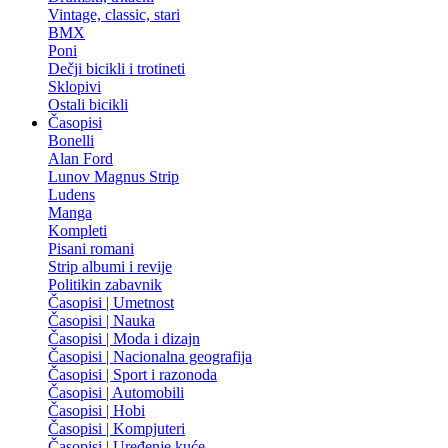
Vintage, classic, stari
BMX
Poni
Dečji bicikli i trotineti
Sklopivi
Ostali bicikli
Časopisi
Bonelli
Alan Ford
Lunov Magnus Strip
Ludens
Manga
Kompleti
Pisani romani
Strip albumi i revije
Politikin zabavnik
Časopisi | Umetnost
Časopisi | Nauka
Časopisi | Moda i dizajn
Časopisi | Nacionalna geografija
Časopisi | Sport i razonoda
Časopisi | Automobili
Časopisi | Hobi
Časopisi | Kompjuteri
Časopisi | Uređenje kuće