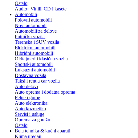
Ostalo
Audio | Vinili, CD i kasete
Automobili
Polovni automobili
Novi automobili
Automobili za delove
Putnička vozila
Terenska i SUV vozila
Električni automobili
Hibridni automobili
Oldtajmeri i klasična vozila
Sportski automobili
Luksuzni automobili
Dostavna vozila
Taksi i rent a car vozila
Auto delovi
Auto oprema i dodatna oprema
Felne i gume
Auto elektronika
Auto kozmetika
Servisi i usluge
Oprema za garažu
Ostalo
Bela tehnika & kućni aparati
Klima uređaji