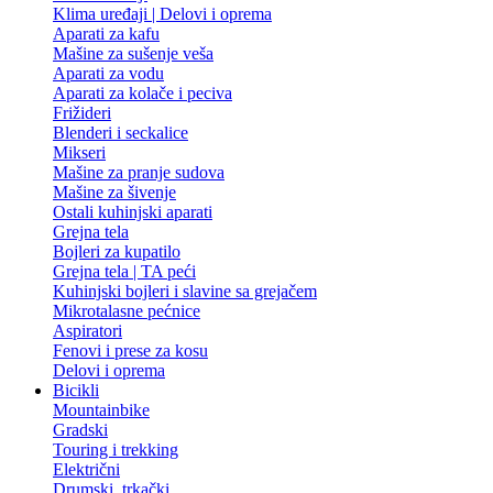
Klima uređaji | Delovi i oprema
Aparati za kafu
Mašine za sušenje veša
Aparati za vodu
Aparati za kolače i peciva
Frižideri
Blenderi i seckalice
Mikseri
Mašine za pranje sudova
Mašine za šivenje
Ostali kuhinjski aparati
Grejna tela
Bojleri za kupatilo
Grejna tela | TA peći
Kuhinjski bojleri i slavine sa grejačem
Mikrotalasne pećnice
Aspiratori
Fenovi i prese za kosu
Delovi i oprema
Bicikli
Mountainbike
Gradski
Touring i trekking
Električni
Drumski, trkački