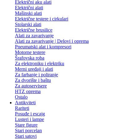
Električni aku alati
Električni alati
Mašinski alati
Električne testere i cirkulari
Stolarski alati
Električne brusilice
Alati za zavarivanje
Alati za zavarivanje | Delovi i oprema
Pneumatski alat i kompresori
Motorne testere
Šrafovska roba
Za elektroniku i elektriku
Merni uređaji i alati
Za farbanje i poliranje
Za dvorište i baštu
Za autoservisere
HTZ oprema
Ostalo
Antikviteti
Rariteti
Posuđe i escajg
Lusteri i lampe
Stare figure
Stari porcelan
Stari satovi