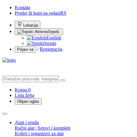
Kontakt
Prodaj ili kupi na oglasiRS
Lokacija
Srpski
English
Srpski
/
Registracija
Prijavi se
Korpa
0
Lista želja
Objavi oglas
Alati i oruđa
Ručni alat | Setovi i kompleti
Koferi i organizeri za alat