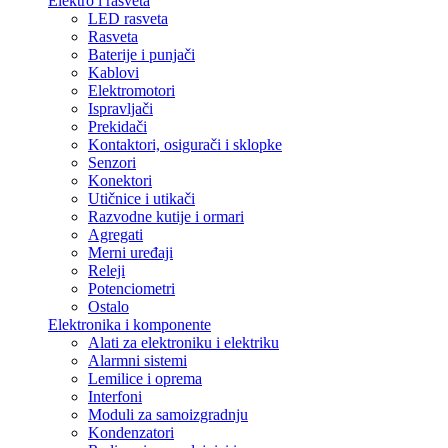
Elektro i rasveta
LED rasveta
Rasveta
Baterije i punjači
Kablovi
Elektromotori
Ispravljači
Prekidači
Kontaktori, osigurači i sklopke
Senzori
Konektori
Utičnice i utikači
Razvodne kutije i ormari
Agregati
Merni uređaji
Releji
Potenciometri
Ostalo
Elektronika i komponente
Alati za elektroniku i elektriku
Alarmni sistemi
Lemilice i oprema
Interfoni
Moduli za samoizgradnju
Kondenzatori