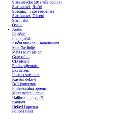
Stare igračke (30 i više godina)
Stari satovi | Ručni
Svećnjaci, vaze i pepeljare
Stari satovi | Džepni
Stari nakit
Ostalo
Audio
Pojačala
Pretpojačala
Kućni bioskopi i saundbarovi
Muzičke linije
MP3 i MP4 plejeri
Gramofoni
CD plejeri
Radio prijemnici
Ekvilajzeri
Internet streameri
Kasetni dekovi
D/A konvertori
Profesionalna oprema
Magnetofoni i trake
Daljinski upravljači
Kablovi
Delovi i oprema
Police i stalci