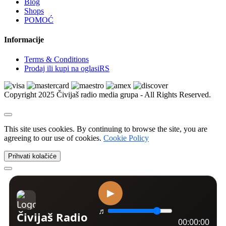
Blog
Xbox | Igrice
Shops
Xbox | Delovi i oprema
POMOĆ
Nintendo
Nintendo | Igrice
Informacije
Nintendo | Delovi i oprema
Sega
Terms & Conditions
Sega | Igrice
Prodaj ili kupi na oglasiRS
Sega | Delovi i oprema
Figurice i knjige
VR naočare
Copyright 2025 Čivijaš radio media grupa - All Rights Reserved.
Ostalo
Kućni ljubimci
Psi
Kućne ptice
This site uses cookies. By continuing to browse the site, you are
Mačke
agreeing to our use of cookies.
Cookie Policy
Golubovi
Ribice
Prihvati kolačiće
Izgubljeni i nađeni ljubimci
Kavezi i kreveti
Akvarijumi i oprema
Amovi i ogrlice
Dekoracija i biljke
Morska akvaristika
Četke, makaze i trimeri