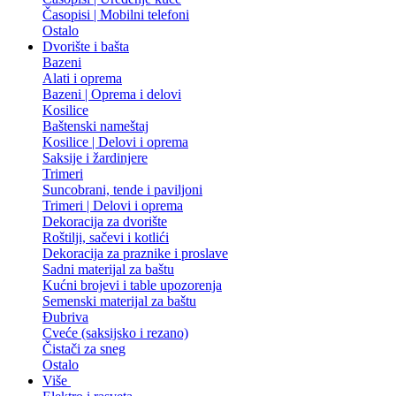
Časopisi | Mobilni telefoni
Ostalo
Dvorište i bašta
Bazeni
Alati i oprema
Bazeni | Oprema i delovi
Kosilice
Baštenski nameštaj
Kosilice | Delovi i oprema
Saksije i žardinjere
Trimeri
Suncobrani, tende i paviljoni
Trimeri | Delovi i oprema
Dekoracija za dvorište
Roštilji, sačevi i kotlići
Dekoracija za praznike i proslave
Sadni materijal za baštu
Kućni brojevi i table upozorenja
Semenski materijal za baštu
Đubriva
Cveće (saksijsko i rezano)
Čistači za sneg
Ostalo
Više